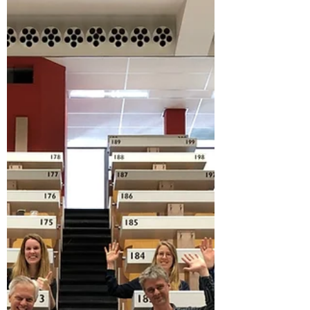
23 sep 2019
7 minuten om te lezen
Noord-Holland
Centrumondernemers Hilversum gaan
voor duurzaam ondernemen
Verslag van de laatste workshop van het
Koploperproject Hilversum (tweede groep)