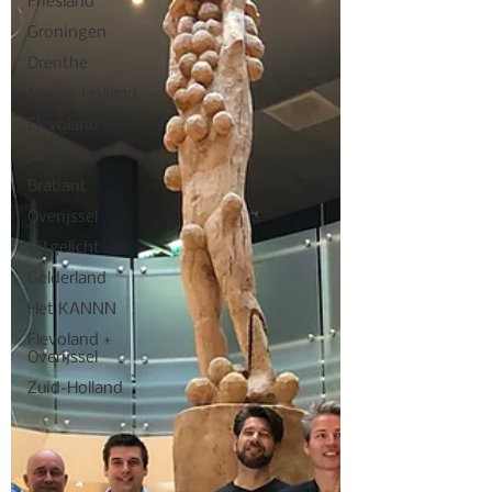
Friesland
Groningen
Drenthe
Noord-Holland
Flevoland
Landelijk
Brabant
Overijssel
Uitgelicht
Gelderland
Het KANNN
Flevoland +
Overijssel
Zuid-Holland