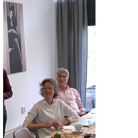
8 okt 2019
3 minuten om te lezen
Drenthe
Koplopers Assen bespreken
actieplannen
Verslag van de tweede
terugkoppelingsbijeenkomst van het
Koploperproject Assen (derde groep).