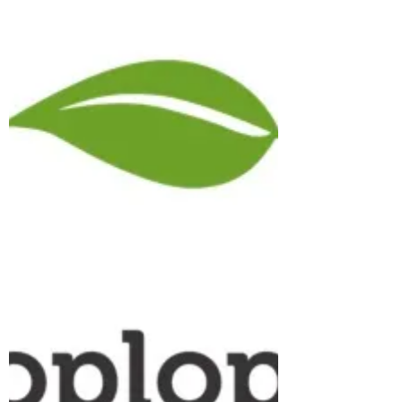
Koploperprijs
Verslag van het Koplopersymposium in
Assen op 28 november 2019