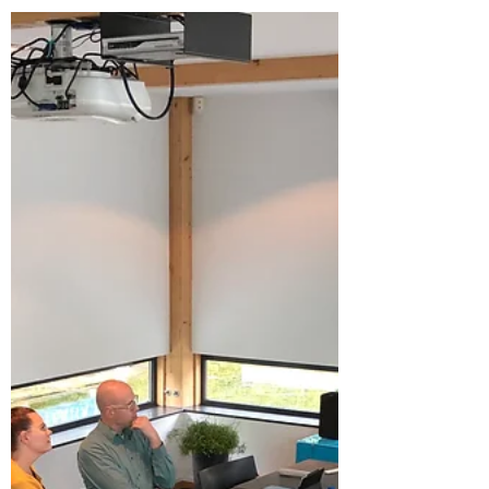
14 okt 2019
1 minuten om te lezen
Drenthe
Koplopersymposium circulaire
businessmodellen op 28 november
Aankondiging van het Koplopersymposium in
Assen op 28 november 2019