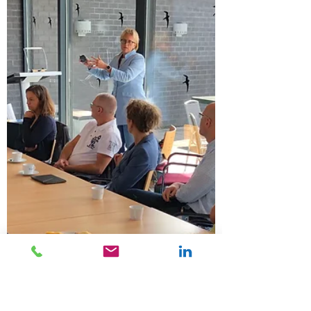
12 sep 2019
2 minuten om te lezen
Drenthe
Toekomstbestendig ondernemen in Aa
en Hunze, Borger-Odoorn en Tynaarlo
Vandaag is een groep enthousiaste bedrijven
in de gemeenten Aa en Hunze, Borger-
Odoorn en Tynaarlo aan de slag gegaan met
een...