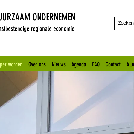
DUURZAAM ONDERNEMEN
stbestendige regionale economie
oper worden
Over ons
Nieuws
Agenda
FAQ
Contact
Alu