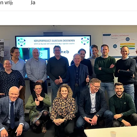
n vrij:
Ja