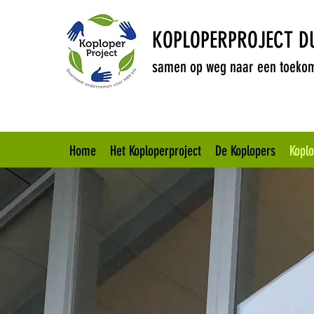
KOPLOPERPROJECT 
samen op weg naar een toekom
Home
Het Koploperproject
De Koplopers
Kopl