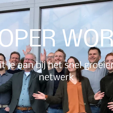
OPER WO
it je aan bij het snel groei
netwerk