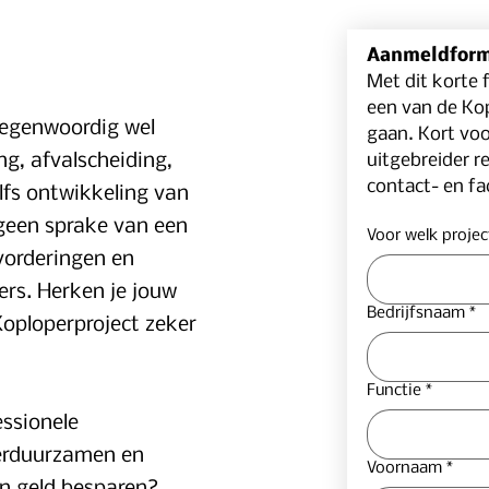
Aanmeldformu
Met dit korte 
een van de Kop
 tegenwoordig wel
gaan. Kort voo
g, afvalscheiding,
uitgebreider r
contact- en fa
lfs ontwikkeling van
 geen sprake van een
Voor welk projec
vorderingen en
ders. Herken je jouw
Bedrijfsnaam
*
Koploperproject zeker
Functie
*
essionele
verduurzamen en
Voornaam
*