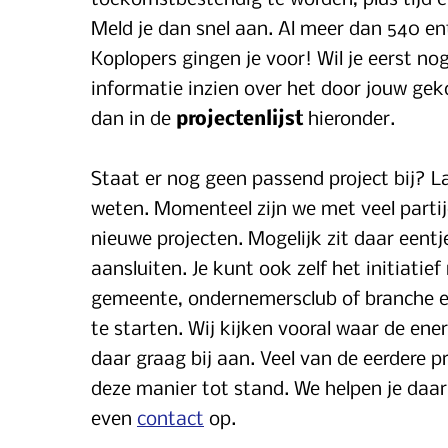
toekomstbestendig te worden, plus tijd 
Meld je dan snel aan. Al meer dan 540 e
Koplopers gingen je voor!
Wil je eerst no
informatie inzien over het door jouw geko
dan in de
projectenlijst
hieronder.
Staat er nog geen passend project bij? L
weten
. Momenteel zijn we met veel parti
nieuwe projecten. Mogelijk zit daar eentje
aansluiten. Je kunt ook zelf het initiat
gemeente, ondernemersclub of branche e
te starten. Wij kijken vooral waar de ener
daar graag bij aan. Veel van de eerdere
deze manier tot stand. We helpen je daa
even
contact
op.