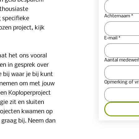
en geld besparen?
nthousiaste
Achternaam
*
g specifieke
zen project, kijk
E-mail
*
aat het ons
vooral
Aantal medewerk
jen in gesprek over
 bij waar je bij kunt
Opmerking of vr
ief nemen om met jouw
en Koploperproject
gie zit en sluiten
 projecten kwamen op
r graag bij. Neem dan