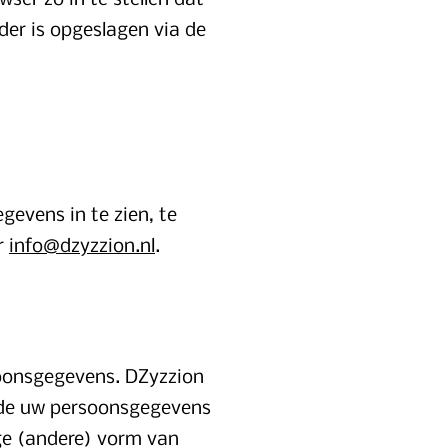
ser zo in te stellen dat
der is opgeslagen via de
gevens in te zien, te
ar
info@dzyzzion.nl
.
soonsgegevens. DZyzzion
nde uw persoonsgegevens
ige (andere) vorm van