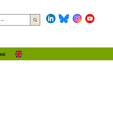
mni
aring