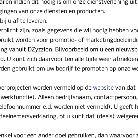
ilen indien dit nodig is om onze dienstverlening ui
igingen van onze diensten en producten.
j u af te leveren.
 verplicht zijn, zoals gegevens die wij nodig hebben v
uikt worden voor promotie- of marketingdoeleinden
ning vanuit DZyzzion. Bijvoorbeeld om u een nieuwsb
d. U kunt zich daarvoor ten alle tijde weer afmelden
en gebruikt om uw bedrijf te promoten op onze we
perprojecten worden vermeld op de
website
van dat 
twerkfunctie). Alleen bedrijfsnaam, contactpersoon,
telefoonnummer e.d. worden niet vermeld). U geeft
eelnemersverklaring, of u kunt dat (deels) weigere
nkel voor een ander doel gebruiken, dan waarvoor z