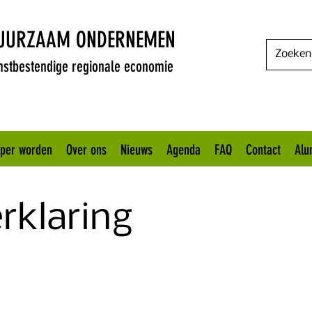
DUURZAAM ONDERNEMEN
stbestendige regionale economie
oper worden
Over ons
Nieuws
Agenda
FAQ
Contact
Alu
acyverkl