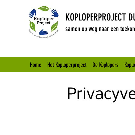
KOPLOPERPROJECT 
samen op weg naar een toekom
Home
Het Koploperproject
De Koplopers
Kopl
Priv