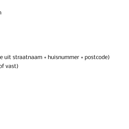
m
e uit straatnaam + huisnummer + postcode)
f vast)