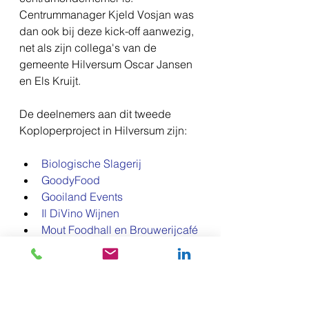
Centrummanager Kjeld Vosjan was 
dan ook bij deze kick-off aanwezig, 
net als zijn collega's van de 
gemeente Hilversum Oscar Jansen 
en Els Kruijt.
De deelnemers aan dit tweede 
Koploperproject in Hilversum zijn:
Biologische Slagerij
GoodyFood
Gooiland Events
Il DiVino Wijnen
Mout Foodhall en Brouwerijcafé
Restaurant Bleu
Roast Bar&Grill
Sus&So