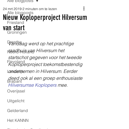
Alle blogposts
24 mrt 2019
2 minuten om te lezen
Alle blogposts
Nieuw Koploperproject Hilversum
Friesland
van start
Groningen
Drenthe
Vandaag werd op het prachtige 
raadhuis van Hilversum het 
Noord-Holland
startschot gegeven voor het tweede 
Flevoland
Koploperproject toekomstbestendig 
ondernemen in Hilversum. Eerder 
Landelijk
deed ook al een groep enthousiaste 
Brabant
Hilversumse Koplopers
 mee.
Overijssel
Uitgelicht
Gelderland
Het KANNN