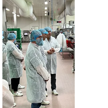
30 jun 2022
2 minuten om te lezen
Drenthe
Inspiratie en actie bij Koplopers in Zuid-
en Oost-Drenthe
Op 30 juni kwamen de Koplopers in Zuid- en
Oost-Drenthe bij elkaar om hun
Duurzaamheidsagenda's met elkaar te delen.