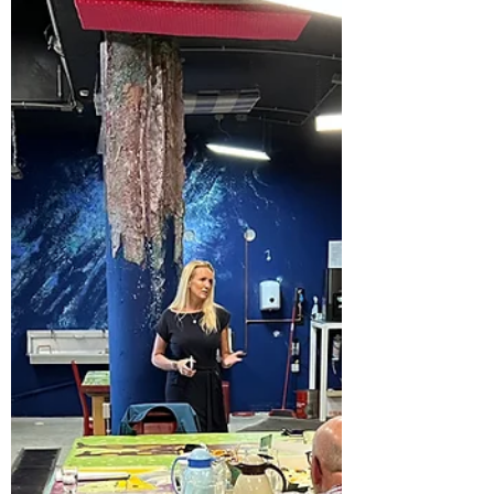
18 nov 2022
2 minuten om te lezen
Drenthe
Harwig wint Koploperprijs!
Harwig wint Koploperprijs duurzaam
ondernemen in Zuid- en Oost-Drenthe