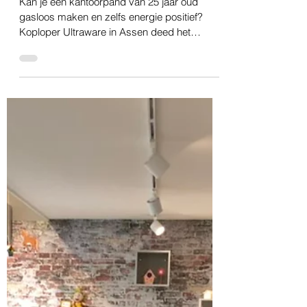
23 feb 2023
2 minuten om te lezen
Drenthe
Je kantoorpand energiepositief maken?
Het kan! - Tweede kennissessie van Het
KANNN
Kan je een kantoorpand van 25 jaar oud
gasloos maken en zelfs energie positief?
Koploper Ultraware in Assen deed het
gewoon.