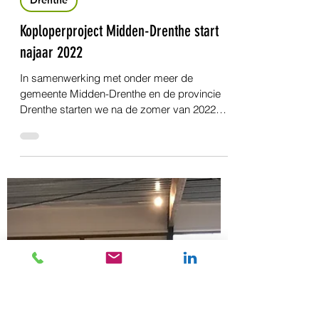
22 mei 2022
1 minuten om te lezen
Drenthe
Koplopers Zuid- en Oost-Drenthe op
dreef
Koplopers Zuid- en Oost-Drenthe op dreef