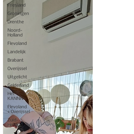
Friesland
Groningen
Drenthe
Noord-
Holland
Flevoland
Landelijk
Brabant
Overijssel
Uitgelicht
Gelderland
Het
KANNN
Flevoland
+ Overijssel
Zuid-
Holland