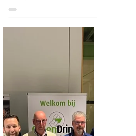
20 dec 2022
3 minuten om te lezen
Drenthe
Uitgelicht💡: Rob Gulmans van Quercus
Boomexperts
In de rubriek Uitgelicht spreken we met
Koploper Rob Gulmans van Quercus
Boomexperts