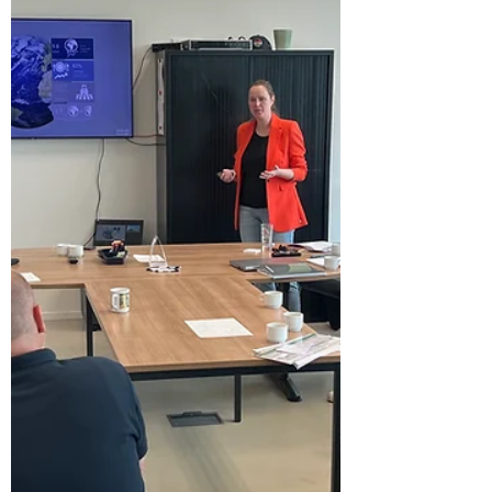
Eindspurt Koplopers Friesland
Vandaag kwamen de deelnemers aan het
Koploperproject Friesland bij elkaar bij
Feenstra Dakbedekking in Dronryp om hun
Duurzaamheidsagenda's met elkaar te delen