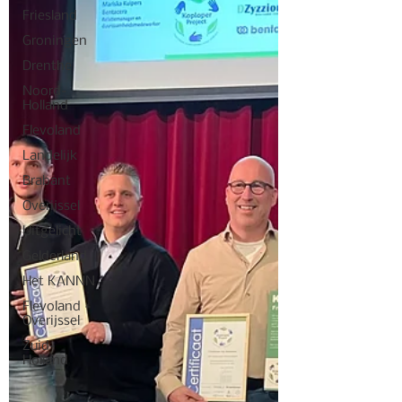
Friesland
Groningen
Drenthe
Noord-
Holland
Flevoland
Landelijk
Brabant
Overijssel
Uitgelicht
Gelderland
Het KANNN
Flevoland +
Overijssel
Zuid-
Holland