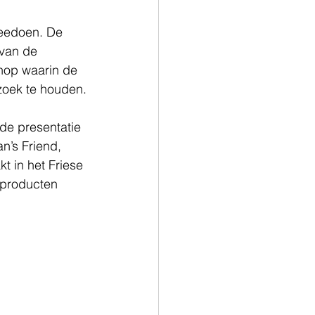
meedoen. De 
 van de 
hop waarin de 
zoek te houden.
de presentatie 
n’s Friend, 
t in het Friese 
sproducten 