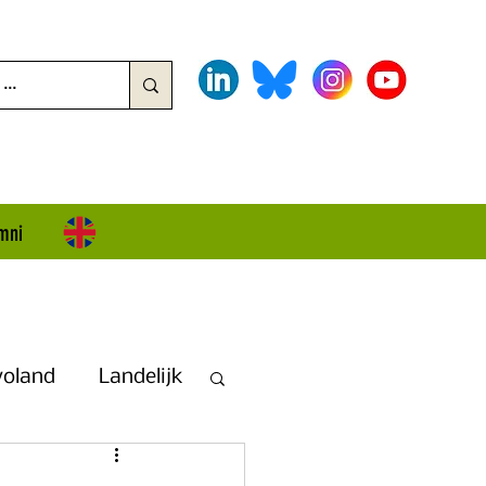
mni
voland
Landelijk
land + Overijssel