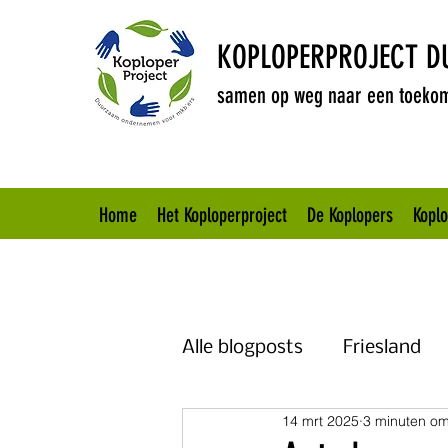
KOPLOPERPROJECT 
samen op weg naar een toekom
Home
Het Koploperproject
De Koplopers
Kopl
Alle blogposts
Friesland
14 mrt 2025
3 minuten om
Brabant
Overijssel