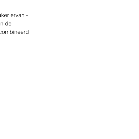
ker ervan - 
n de 
ecombineerd 