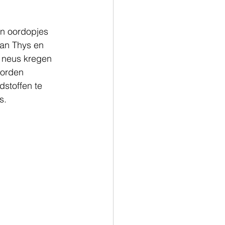
n oordopjes 
van Thys en 
 neus kregen 
worden 
dstoffen te 
s. 