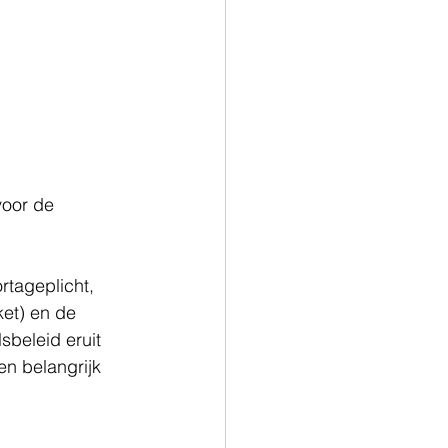
voor de 
tageplicht, 
et) en de 
beleid eruit 
en belangrijk 