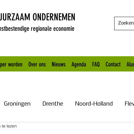
DUURZAAM ONDERNEMEN
stbestendige regionale economie
oper worden
Over ons
Nieuws
Agenda
FAQ
Contact
Alu
Groningen
Drenthe
Noord-Holland
Fle
 te lezen
Uitgelicht
Gelderland
Het KANNN
Flevo