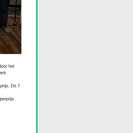
or het 
rk 
rijs. De 7 
rprijs 