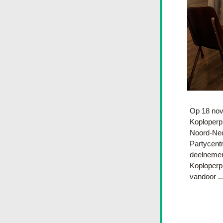
Op 18 nov
Koploperp
Noord-Ned
Partycentr
deelnemen
Koploperp
vandoor ..