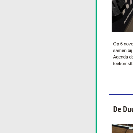
Op 6 nove
samen bij
Agenda dee
toekomstbe
De Du