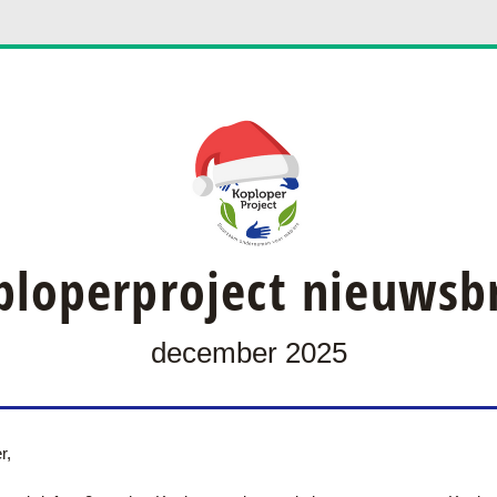
ploperproject nieuwsbr
december 2025
r,