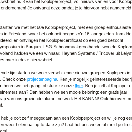
euwsbrief nr. 8 van het Koploperproject, vol nieuws van en voor Koplop
ondernemen! Je ontvangt deze omdat je je hiervoor hebt aangemeld 
 startten we met het 60e Koploperproject, met een groep enthousiaste 
 in Friesland, waar het ook ooit begon zo'n 16 jaar geleden. Inmiddels 
tudeerd' en ontvingen het Koplopercertificaat op een goed bezocht 
ymposium in Burgum. LSG Schoonmaakgroothandel won de Koploperp
evoland hadden we een winnaar: Heynen Systems / Tricover uit Lelyst
lles over in deze nieuwsbrief.
nde tijd starten we weer verschillende nieuwe groepen Koplopers in
s. Check onze 
projectenpagina
. Ken je mogelijk geïnteresseerde bedrij
an horen we het graag, of stuur ze onze 
flyer
. Ben je zelf al Koploper e
elnemers aan? Dan hebben we een mooie beloning: een gratis jaar 
hap van ons groeiende alumni-netwerk Het KANNN! Ook hierover mee
f.
heb je ooit zelf meegedaan aan een Koploperproject en wil je nog een
 weer helemaal up-to-date zijn? Laat het ons weten of meld je direct
kom!