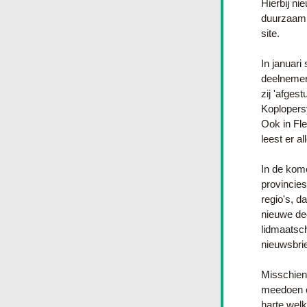
Hierbij ni
duurzaam 
site.
In januari
deelnemers
zij 'afges
Koplopers
Ook in Fl
leest er a
In de kome
provincie
regio's, d
nieuwe de
lidmaatsc
nieuwsbrie
Misschien 
meedoen en
harte wel