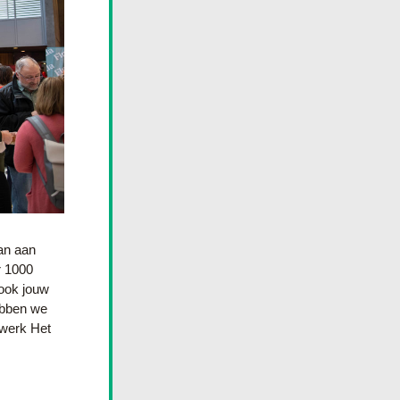
n aan 
 1000 
ok jouw 
bben we 
werk Het 