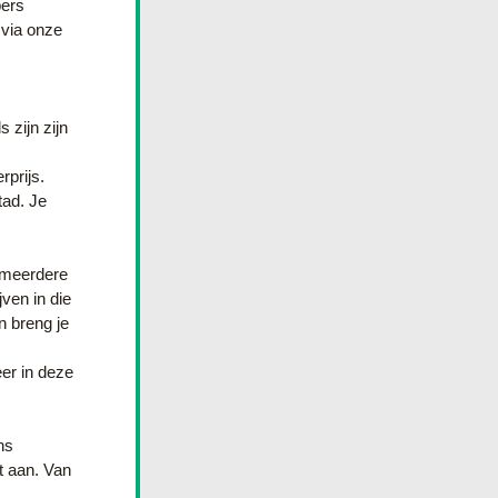
ers 
via onze 
zijn zijn 
rijs. 
ad. Je 
 meerdere 
ven in die 
n breng je 
r in deze 
s 
 aan. Van 