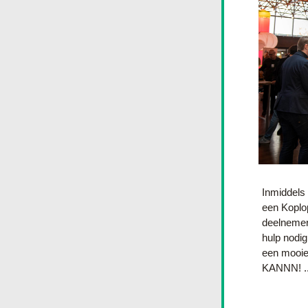
Inmiddels
een Koplop
deelnemer
hulp nodig
een mooie 
KANNN! ..