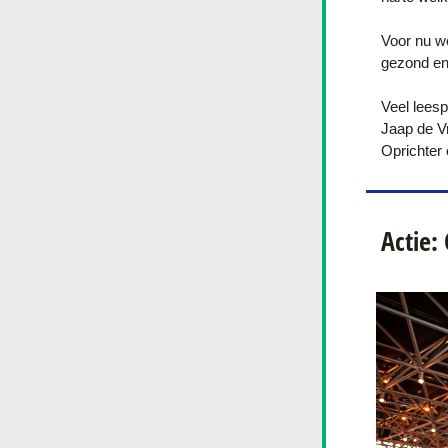
Voor nu we
gezond en
Veel leesp
Jaap de V
Oprichter 
Actie: