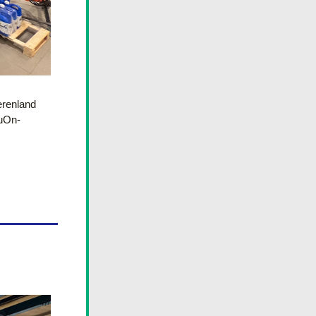
renland 
DuOn-