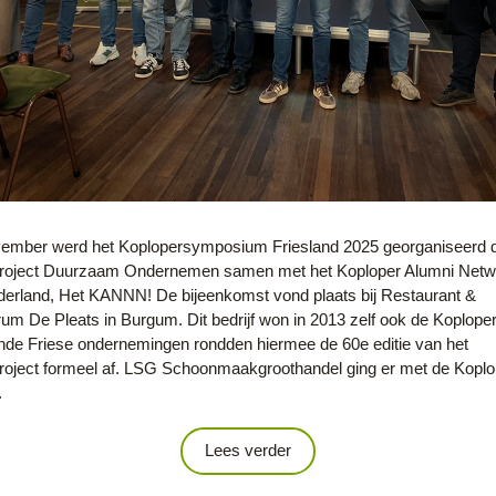
ember werd het Koplopersymposium Friesland 2025 georganiseerd do
roject Duurzaam Ondernemen samen met het Koploper Alumni Netwe
erland, Het KANNN! De bijeenkomst vond plaats bij Restaurant & 
um De Pleats in Burgum. Dit bedrijf won in 2013 zelf ook de Koploperp
de Friese ondernemingen rondden hiermee de 60e editie van het 
roject formeel af. LSG Schoonmaakgroothandel ging er met de Koplope
.
Lees verder