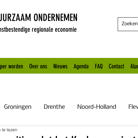
DUURZAAM ONDERNEMEN
stbestendige regionale economie
oper worden
Over ons
Nieuws
Agenda
FAQ
Contact
Alu
Groningen
Drenthe
Noord-Holland
Fle
 te lezen
Uitgelicht
Gelderland
Het KANNN
Flevo