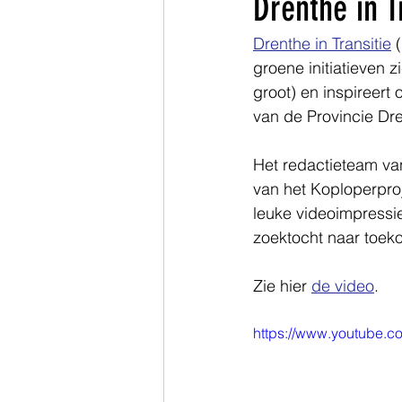
Drenthe in T
Drenthe in Transitie
 
Zuid-Holland
groene initiatieven z
groot) en inspireert
van de Provincie Dr
Het redactieteam v
van het Koploperpro
leuke videoimpressie
zoektocht naar toe
Zie hier 
de video
.
https://www.youtube.