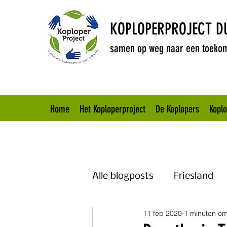
KOPLOPERPROJECT 
samen op weg naar een toekom
Home
Het Koploperproject
De Koplopers
Kopl
Alle blogposts
Friesland
11 feb 2020
1 minuten om
Brabant
Overijssel