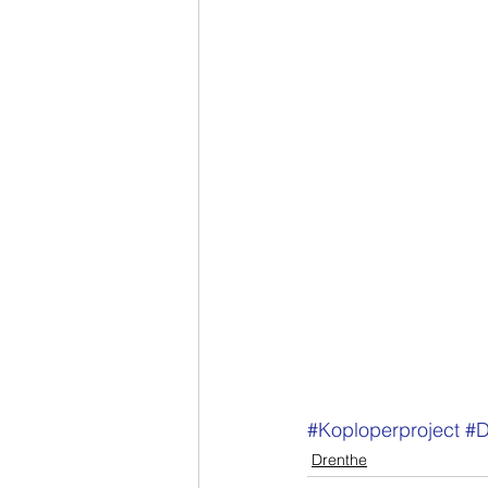
#Koploperproject
#D
Drenthe