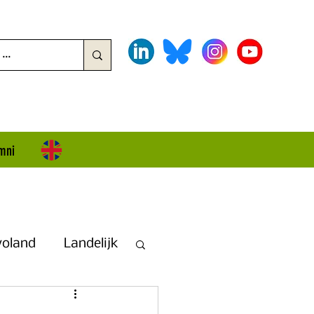
mni
voland
Landelijk
land + Overijssel