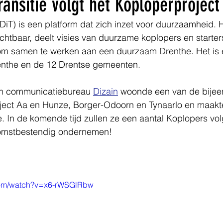
ransitie volgt het Koploperproject
(DiT) is een platform dat zich inzet voor duurzaamheid. 
ichtbaar, deelt visies van duurzame koplopers en starters
 om samen te werken aan een duurzaam Drenthe. Het is ee
enthe en de 12 Drentse gemeenten.
an communicatiebureau 
Dizain
 woonde een van de bijee
ject Aa en Hunze, Borger-Odoorn en Tynaarlo en maakt
. In de komende tijd zullen ze een aantal Koplopers vo
komstbestendig ondernemen!
com/watch?v=x6-rWSGlRbw