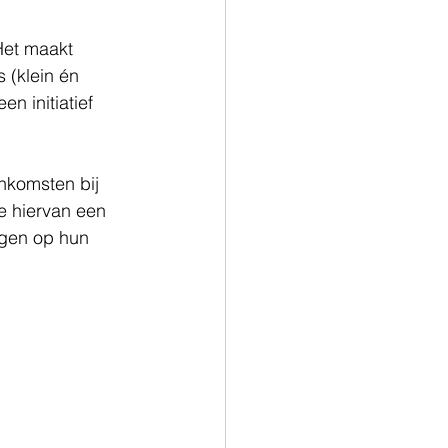
Het maakt 
 (klein én 
n initiatief 
nkomsten bij 
e hiervan een 
lgen op hun 