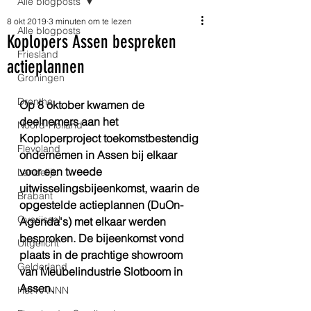
Alle blogposts
8 okt 2019
3 minuten om te lezen
Alle blogposts
Koplopers Assen bespreken
Friesland
actieplannen
Groningen
Drenthe
Op 8 oktober kwamen de 
deelnemers aan het 
Noord-Holland
Koploperproject toekomstbestendig 
Flevoland
ondernemen in Assen bij elkaar 
voor een tweede 
Landelijk
uitwisselingsbijeenkomst, waarin de 
Brabant
opgestelde actieplannen (DuOn-
Overijssel
Agenda's) met elkaar werden 
besproken. De bijeenkomst vond 
Uitgelicht
plaats in de prachtige showroom 
Gelderland
van Meubelindustrie Slotboom in 
Assen.
Het KANNN