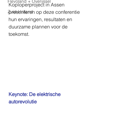
Flevoland + Overijssel
Koploperproject in Assen 
Zuid-Holland
presenteren op deze conferentie 
hun ervaringen, resultaten en 
duurzame plannen voor de 
toekomst.
Keynote: De elektrische 
autorevolutie