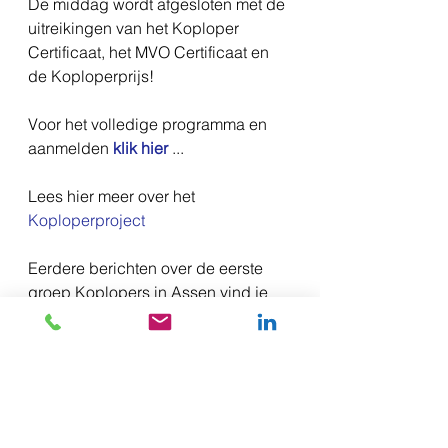
De middag wordt afgesloten met de 
uitreikingen van het Koploper 
Certificaat, het MVO Certificaat en 
de Koploperprijs!
Voor het volledige programma en 
aanmelden 
klik hier
 ...
Lees hier meer over het 
Koploperproject
Eerdere berichten over de eerste 
groep Koplopers in Assen vind je 
hier
, 
hier
 en 
hier
.
#Koplopersymposium
#Koploperproject
#Koploperprijs
#Koplopers
#Assen