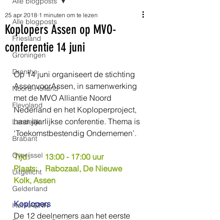
Alle blogposts
25 apr 2018
1 minuten om te lezen
Alle blogposts
Koplopers Assen op MVO-
Friesland
conferentie 14 juni
Groningen
Drenthe
Op 14 juni organiseert de stichting 
AssenvoorAssen, in samenwerking 
Noord-Holland
met de MVO Alliantie Noord 
Flevoland
Nederland en het Koploperproject, 
haar jaarlijkse conferentie. Thema is 
Landelijk
‘Toekomstbestendig Ondernemen’.
Brabant
Overijssel
Tijd:        13:00 - 17:00 uur
Plaats:    Rabozaal, De Nieuwe 
Uitgelicht
Kolk, Assen
Gelderland
Koplopers
Het KANNN
De 12 deelnemers aan het eerste 