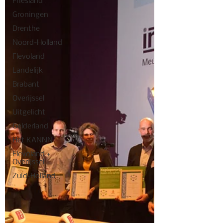
Friesland
Groningen
Drenthe
Noord-Holland
Flevoland
Landelijk
Brabant
Overijssel
Uitgelicht
Gelderland
Het KANNN
Flevoland +
Overijssel
Zuid-Holland