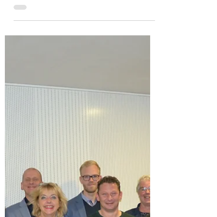
14 mei 2019
3 minuten om te lezen
Drenthe
Steeds meer Asser bedrijven gaan voor
duurzaam ondernemen
Verslag van de startbijeenkomst van de
derde groep van het Koploperproject Assen