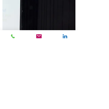
Tweede ronde Koploperproject Assen
van start
Verslag van de startbijeenkomst van de
tweede groep Koplopers in Assen