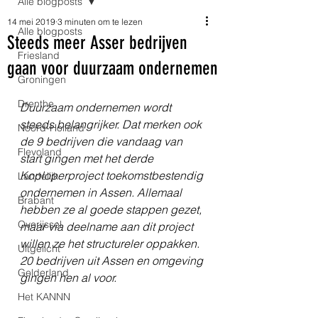
Alle blogposts
14 mei 2019
3 minuten om te lezen
Alle blogposts
Steeds meer Asser bedrijven
Friesland
gaan voor duurzaam ondernemen
Groningen
Drenthe
Duurzaam ondernemen wordt 
steeds belangrijker. Dat merken ook 
Noord-Holland
de 9 bedrijven die vandaag van 
Flevoland
start gingen met het derde 
Koploperproject toekomstbestendig 
Landelijk
ondernemen in Assen. Allemaal 
Brabant
hebben ze al goede stappen gezet, 
Overijssel
maar via deelname aan dit project 
willen ze het structureler oppakken. 
Uitgelicht
20 bedrijven uit Assen en omgeving 
Gelderland
gingen hen al voor.
Het KANNN