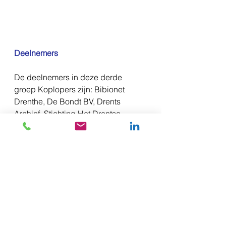
Deelnemers
De deelnemers in deze derde 
groep Koplopers zijn: Bibionet 
Drenthe, De Bondt BV, Drents 
Archief, Stichting Het Drentse 
Landschap, Meubelindustrie 
Slotboom / Interstar, Kalsbeek BV, 
Smits Assen, Veldmans THO en 
WLN. Er is nog ruimte voor een 
drietal extra bedrijven om in te 
stappen in deze groep. 
Geïnteresseerde bedrijven kunnen 
zich hiervoor aanmelden via: 
www.dzyzzion.nl/koploperproject
. 