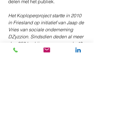
delen met het publiek.
Het Koploperproject startte in 2010 
in Friesland op initiatief van Jaap de 
Vries van sociale onderneming 
DZyzzion. Sindsdien deden al meer 
dan 350 bedrijven mee aan zo’n 40 
Koploperprojecten in meerdere 
provincies, die in samenwerking 
met lokale partners worden 
uitgevoerd. In zo’n project leren de 
deelnemers om duurzaam 
ondernemen op een integrale en 
structurele manier op te pakken: In 
plaats van losse acties en 
projecten, wordt het zo een 
permanent verbeterproces met een 
duidelijke en meetbare 
maatschappelijk impact. Het idee is 