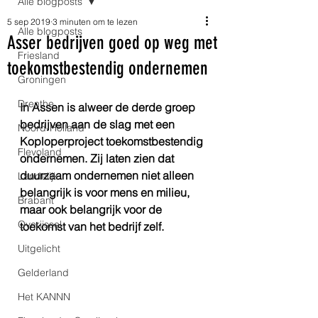
Alle blogposts
5 sep 2019
3 minuten om te lezen
Alle blogposts
Asser bedrijven goed op weg met
Friesland
toekomstbestendig ondernemen
Groningen
Drenthe
In Assen is alweer de derde groep 
bedrijven aan de slag met een 
Noord-Holland
Koploperproject toekomstbestendig 
Flevoland
ondernemen. Zij laten zien dat 
duurzaam ondernemen niet alleen 
Landelijk
belangrijk is voor mens en milieu, 
Brabant
maar ook belangrijk voor de 
Overijssel
toekomst van het bedrijf zelf.
Uitgelicht
Gelderland
Het KANNN