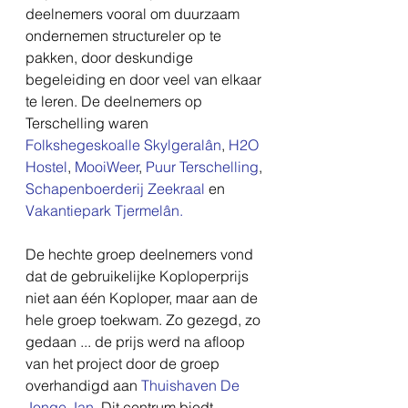
deelnemers vooral om duurzaam 
ondernemen structureler op te 
pakken, door deskundige 
begeleiding en door veel van elkaar 
te leren. De deelnemers op 
Terschelling waren 
Folkshegeskoalle Skylgeralân
, 
H2O 
Hostel
, 
MooiWeer
, 
Puur Terschelling
, 
Schapenboerderij Zeekraal 
en 
Vakantiepark Tjermelân.
De hechte groep deelnemers vond 
dat de gebruikelijke Koploperprijs 
niet aan één Koploper, maar aan de 
hele groep toekwam. Zo gezegd, zo 
gedaan ... de prijs werd na afloop 
van het project door de groep 
overhandigd aan 
Thuishaven De 
Jonge Jan
. Dit centrum biedt 