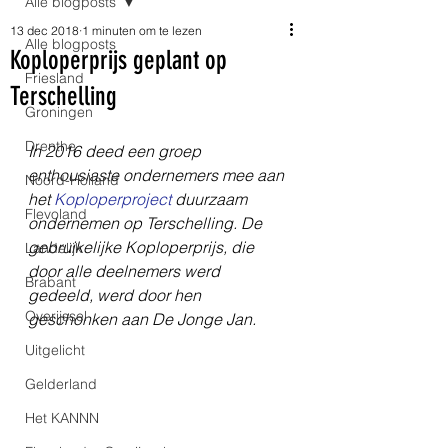
Alle blogposts
13 dec 2018
1 minuten om te lezen
Alle blogposts
Koploperprijs geplant op
Friesland
Terschelling
Groningen
Drenthe
In 2016 deed een groep 
enthousiaste ondernemers mee aan 
Noord-Holland
het 
Koploperproject
 duurzaam 
Flevoland
ondernemen op Terschelling. De 
gebruikelijke Koploperprijs, die 
Landelijk
door alle deelnemers werd 
Brabant
gedeeld, werd door hen 
Overijssel
geschonken aan De Jonge Jan.
Uitgelicht
Gelderland
Het KANNN