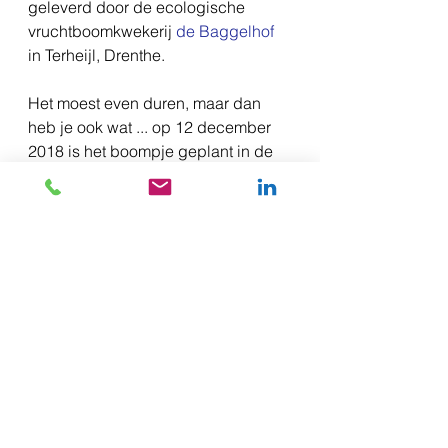
geleverd door de ecologische 
vruchtboomkwekerij 
de Baggelhof
in Terheijl, Drenthe.
Het moest even duren, maar dan 
heb je ook wat ... op 12 december 
2018 is het boompje geplant in de 
tuin van De Jonge Jan. Een prachtig 
gebaar van deze Koplopers.
Lees 
hier het persbericht
.
#Koploperproject
#Koplopers
#Koploperprijs
#Terschelling
Friesland