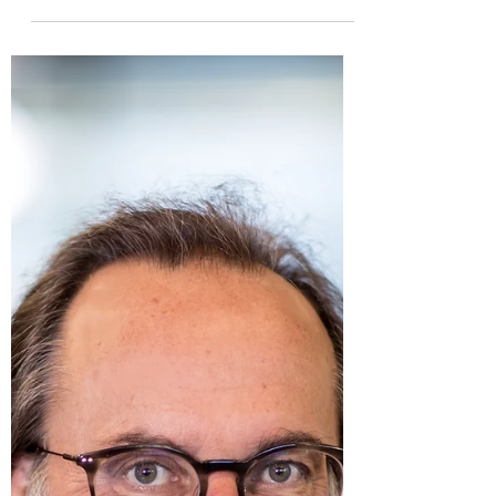
28 sep 2021
1 minuten om te lezen
Groningen
Uitnodiging inspiratiebijeenkomst
Koploperproject ecotoerisme Het
Hogeland