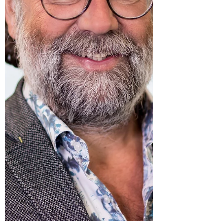
Uitnodiging inspiratiebijeenkomst
Koploperproject ecotoerisme Het Hogeland