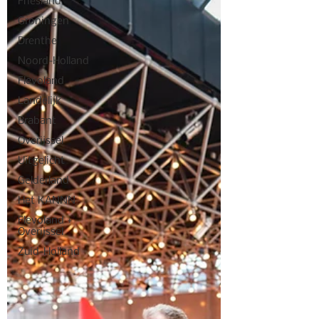
Friesland
Groningen
Drenthe
Noord-Holland
Flevoland
Landelijk
Brabant
Overijssel
Uitgelicht
Gelderland
Het KANNN
Flevoland +
Overijssel
Zuid-Holland