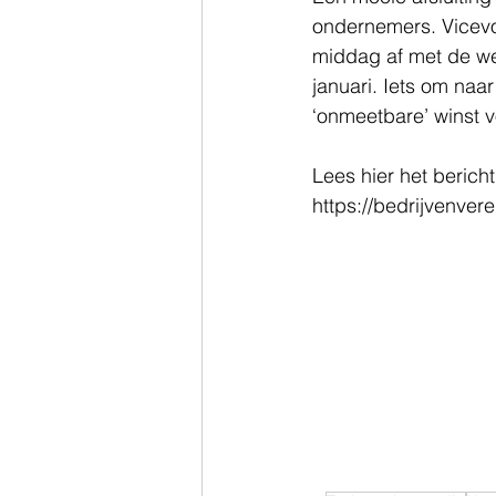
ondernemers. Vicevo
middag af met de wen
januari. Iets om naa
‘onmeetbare’ winst 
Lees hier het berich
https://bedrijvenver