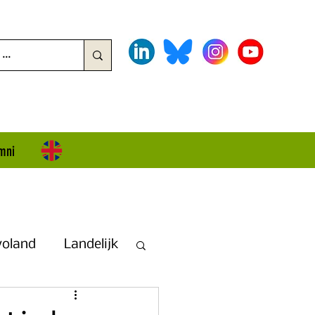
mni
voland
Landelijk
land + Overijssel