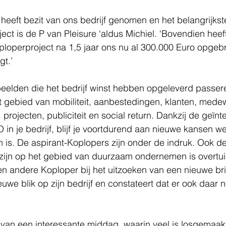
heeft bezit van ons bedrijf genomen en het belangrijkst
ect is de P van Pleisure ‘aldus Michiel. ‘Bovendien heef
oploperproject na 1,5 jaar ons nu al 300.000 Euro opgebr
gt.’
beelden die het bedrijf winst hebben opgeleverd passer
 gebied van mobiliteit, aanbestedingen, klanten, medew
projecten, publiciteit en social return. Dankzij de geïn
in je bedrijf, blijf je voortdurend aan nieuwe kansen we
n is. De aspirant-Koplopers zijn onder de indruk. Ook 
 zijn op het gebied van duurzaam ondernemen is overtuigd
n andere Koploper bij het uitzoeken van een nieuwe bri
euwe blik op zijn bedrijf en constateert dat er ook daar
 van een interessante middag, waarin veel is losgemaakt