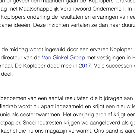
 van ongeveer tien maanden gaan de ‘Koplopers’ praktis
slag met Maatschappelijk Verantwoord Ondernemen. In i
Koplopers onderling de resultaten en ervaringen van e
rzame ideeën. Deze inzichten vertalen ze dan naar duur
de middag wordt ingevuld door een ervaren Koploper. Di
 directeur van de 
Van Ginkel Groep
 met vestigingen in
rhaal. De Koploper deed mee in 
2017
. Vele successen v
 deel.
t benoemen van een aantal resultaten die bijdragen aan d
iedrab wordt nu apart ingezameld en krijgt een nieuw l
runie als oesterzwammen. Het overjarig archief krijgt e
iletpapier. Snoeihoutresten krijgen we aangeleverd als g
e kachel die nu ons magazijn verwarmt. Ons pand is aard