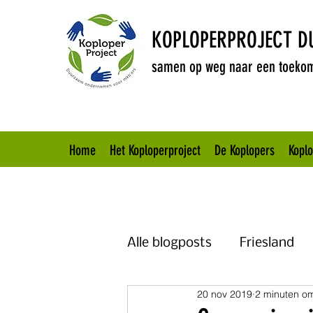
KOPLOPERPROJECT 
samen op weg naar een toekom
Home
Het Koploperproject
De Koplopers
Kopl
Alle blogposts
Friesland
20 nov 2019
2 minuten om
Brabant
Overijssel