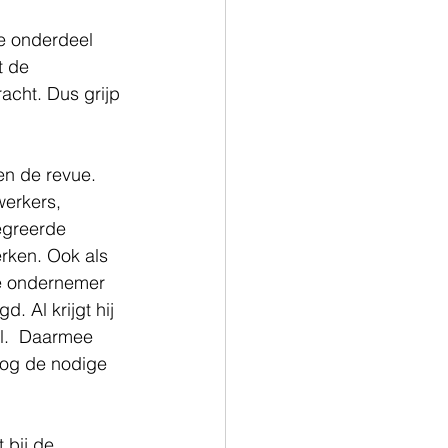
e onderdeel 
t de 
acht. Dus grijp 
en de revue. 
erkers, 
tegreerde 
rken. Ook als 
de ondernemer 
. Al krijgt hij 
l.  Daarmee 
 nog de nodige 
 bij de 