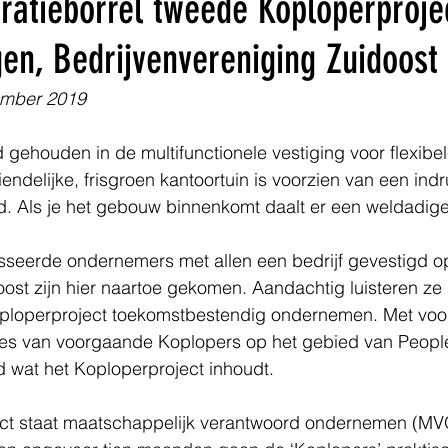
ratieborrel tweede Koploperproje
en, Bedrijvenvereniging Zuidoost
ember 2019
gehouden in de multifunctionele vestiging voor flexibe
riendelijke, frisgroen kantoortuin is voorzien van een in
. Als je het gebouw binnenkomt daalt er een weldadige 
esseerde ondernemers met allen een bedrijf gevestigd o
doost zijn hier naartoe gekomen. Aandachtig luisteren ze
Koploperproject toekomstbestendig ondernemen. Met voo
es van voorgaande Koplopers op het gebied van People
gd wat het Koploperproject inhoudt.
ect staat maatschappelijk verantwoord ondernemen (MVO