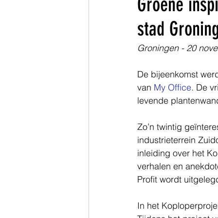
Groene inspi
stad Groning
Zuid-Holland
Groningen - 20 nov
De bijeenkomst werd 
van 
My Office
. De v
levende plantenwand
Zo’n twintig geïnter
industrieterrein Zui
inleiding over het 
verhalen en anekdot
Profit wordt uitgele
In het Koploperproj