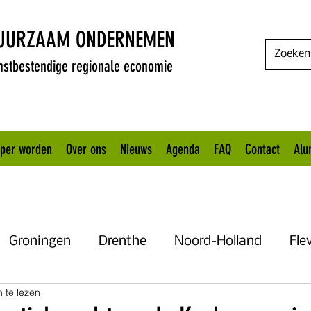
DUURZAAM ONDERNEMEN
stbestendige regionale economie
oper worden
Over ons
Nieuws
Agenda
FAQ
Contact
Alu
Groningen
Drenthe
Noord-Holland
Fle
 te lezen
Uitgelicht
Gelderland
Het KANNN
Flevo