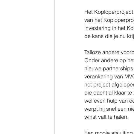
Het Koploperproject 
van het Koploperproj
investering in het K
de kans die je nu krij
Talloze andere voor
Onder andere op het
nieuwe partnerships, 
verankering van MVO 
het project afgelope
die dacht al klaar te
wel even hulp van ee
werpt hij snel een ni
winst valt te halen.
Een mooie afsluiting