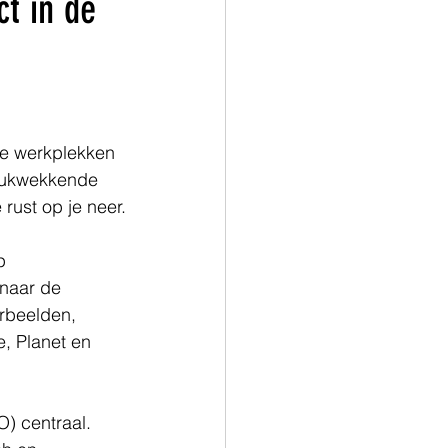
ct in de
le werkplekken 
drukwekkende 
rust op je neer.
p 
 naar de 
rbeelden, 
, Planet en 
) centraal. 