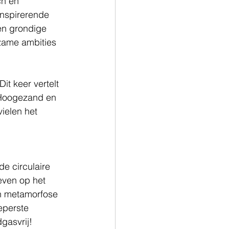
ch en 
nspirerende 
en grondige 
zame ambities 
t keer vertelt 
 Hoogezand en 
ielen het 
e circulaire 
even op het 
en metamorfose 
eperste 
gasvrij!