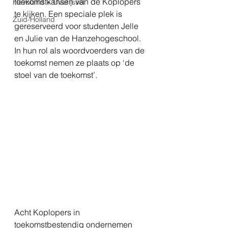
toekomstkansen van de Koplopers 
Flevoland + Overijssel
te kijken. Een speciale plek is 
Zuid-Holland
gereserveerd voor studenten Jelle 
en Julie van de Hanzehogeschool. 
In hun rol als woordvoerders van de 
toekomst nemen ze plaats op ‘de 
stoel van de toekomst’. 
Acht Koplopers in 
toekomstbestendig ondernemen 