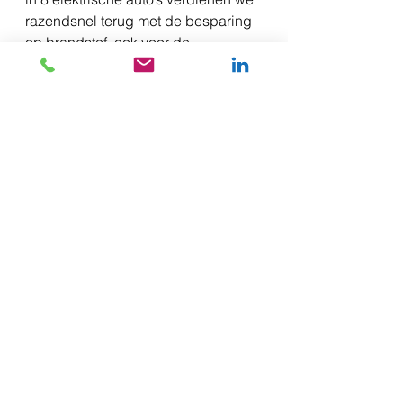
razendsnel terug met de besparing 
op brandstof, ook voor de 
medewerkers!’ Pieter attendeert ons 
op de trend van ademende damp-
open gebouwen. Toepassingen van 
ecologisch vlas en hennep zijn nu 
nog duur, maar als productie op 
schaal en lokaal plaatsvindt 
profiteert iedereen van de winst!’   
Het was inspirerend om te zien hoe 
iedereen enthousiast aan de slag is 
met de uitkomsten van de nulmeting 
en vol energie de volgende stappen 
zet. Nu de Koplopers de deuren 
open hebben gezet dienen zich 
voortdurend duurzame kansen aan. 
In de tweede fase gaan ze 