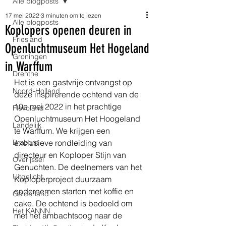
Alle blogposts
17 mei 2022
3 minuten om te lezen
Alle blogposts
Koplopers openen deuren in
Friesland
Openluchtmuseum Het Hogeland
Groningen
in Warffum
Drenthe
Het is een gastvrije ontvangst op 
Noord-Holland
deze inspirerende ochtend van de 
10e mei 2022 in het prachtige 
Flevoland
Openluchtmuseum Het Hoogeland 
Landelijk
te Warffum. We krijgen een 
Brabant
exclusieve rondleiding van 
directeur en Koploper Stijn van 
Overijssel
Genuchten. De deelnemers van het 
Uitgelicht
Koploperproject duurzaam 
ondernemen starten met koffie en 
Gelderland
cake. De ochtend is bedoeld om 
Het KANNN
met het ambachtsoog naar de 