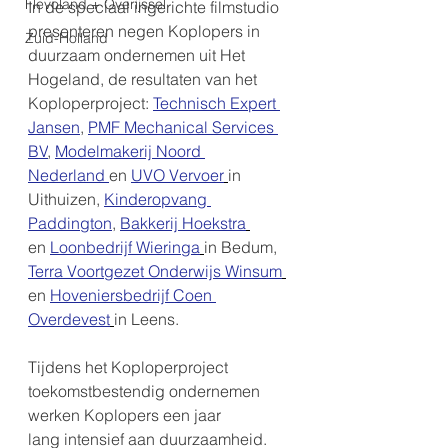
Flevoland + Overijssel
In de speciaal ingerichte filmstudio 
presenteren negen Koplopers in 
Zuid-Holland
duurzaam ondernemen uit Het 
Hogeland, de resultaten van het 
Koploperproject: 
Technisch Expert 
Jansen
, 
PMF Mechanical Services 
BV
, 
Modelmakerij Noord 
Nederland 
en 
UVO Vervoer
in 
Uithuizen, 
Kinderopvang 
Paddington
, 
Bakkerij Hoekstra
en 
Loonbedrijf Wieringa
in Bedum, 
Terra Voortgezet Onderwijs Winsum
en 
Hoveniersbedrijf Coen 
Overdevest
in Leens. 
Tijdens het Koploperproject 
toekomstbestendig ondernemen 
werken Koplopers een jaar 
lang intensief aan duurzaamheid. 