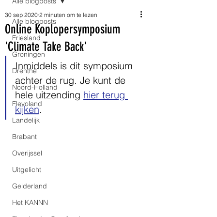
Alle blogposts
30 sep 2020
2 minuten om te lezen
Alle blogposts
Online Koplopersymposium
Friesland
'Climate Take Back'
Groningen
Inmiddels is dit symposium 
Drenthe
achter de rug. Je kunt de 
Noord-Holland
hele uitzending 
hier terug 
Flevoland
kijken
.
Landelijk
Brabant
Overijssel
Uitgelicht
Gelderland
Het KANNN