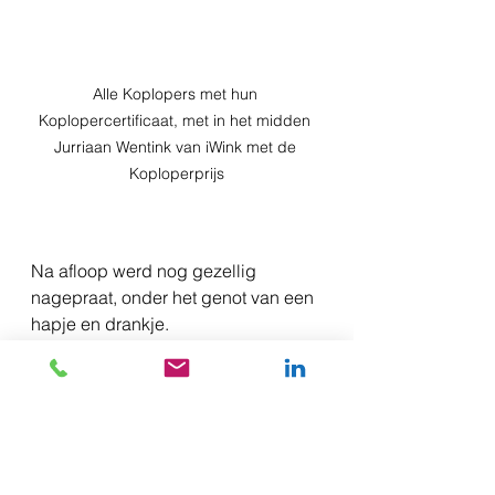
Alle Koplopers met hun 
Koplopercertificaat, met in het midden 
Jurriaan Wentink van iWink met de 
Koploperprijs
Na afloop werd nog gezellig 
nagepraat, onder het genot van een 
hapje en drankje.
De deelnemers aan het 
Koploperproject Stad&Ommeland 
waren:
Insectenwereld DoeZoo, Leens