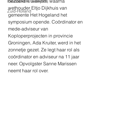
bezoekers welkom, waarna 
Flevoland + Overijssel
wethouder Eltjo Dijkhuis van 
Zuid-Holland
gemeente Het Hogeland het 
symposium opende. Coördinator en 
mede-adviseur van 
Koploperprojecten in provincie 
Groningen, Ada Kruiter, werd in het 
zonnetje gezet. Ze legt haar rol als 
coördinator en adviseur na 11 jaar 
neer. Opvolgster Sanne Marissen 
neemt haar rol over.