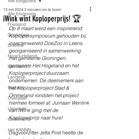
Alle blogposts
13 mrt 2024
3 minuten om te lezen
Alle blogposts
iWink wint Koploperprijs! 🏆
Friesland
Op 8 maart werd een inspirerend 
Groningen
Koplopersymposium gehouden bij 
insectenwereld DoeZoo in Leens, 
Drenthe
georganiseerd in samenwerking 
Noord-Holland
met gemeente Groningen, 
gemeente Het Hogeland en het 
Flevoland
Koploperproject duurzaam 
Landelijk
ondernemen. De deelnemers aan 
Brabant
het Koploperproject Stad & 
Ommeland rondden het project 
Overijssel
hiermee formeel af. Jurriaan Wentink 
Uitgelicht
van iWink ging met de 
Koploperprijs naar huis!
Gelderland
Het KANNN
Dagvoorzitter Jetta Post heette de 