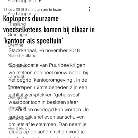
Alle blogposts
11 dec 2018
3 minuten om te lezen
Alle blogposts
Koplopers duurzame
Friesland
voedselketens komen bij elkaar in
Groningen
‘kantoor als speeltuin’
Drenthe
Stadskanaal, 26 november 2018
Noord-Holland
Op de locatie van PuurIdee krijgen 
Flevoland
we meteen een heel nieuw beeld bij 
Landelijk
het begrip 'kantooromgeving'. In de 
Brabant
grote open ruimte beneden zijn een 
achttal werkplekken 'gehuisvest', 
Overijssel
waardoor toch in besloten sfeer 
Uitgelicht
gewerkt en overlegd kan worden. Je 
kunt er ook snel even aanschuiven 
Gelderland
om iets af te stemmen. Dan neem je 
Het KANNN
plaats op de schommel en word je 