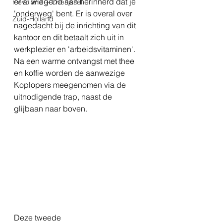
er al wiegend aan herinnerd dat je 
Flevoland + Overijssel
'onderweg' bent. Er is overal over 
Zuid-Holland
nagedacht bij de inrichting van dit 
kantoor en dit betaalt zich uit in 
werkplezier en 'arbeidsvitaminen'. 
Na een warme ontvangst met thee 
en koffie worden de aanwezige 
Koplopers meegenomen via de 
uitnodigende trap, naast de 
glijbaan naar boven.
Deze tweede 