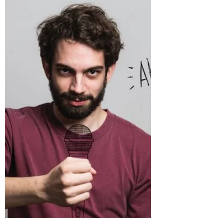
10 feb 2019
5 minuten om te lezen
Groningen
Geslaagd Koplopersymposium duurzame
voedselketens Groningen
Verslag van het Koplopersymposium
duurzame voedselketens op 31 januari 2019
in Bad Nieuweschans