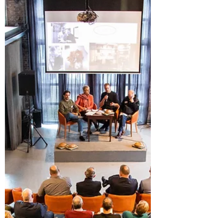
2 mrt 2019
4 minuten om te lezen
Groningen
Koplopers genieten na op locatie van
meerwaarde 't Backhuys Winschoten
Ter afsluiting van het geslaagde
Koploperproject duurzame voedselketens,
kwamen de deelnemers bij elkaar voor een
gezellige evaluatie