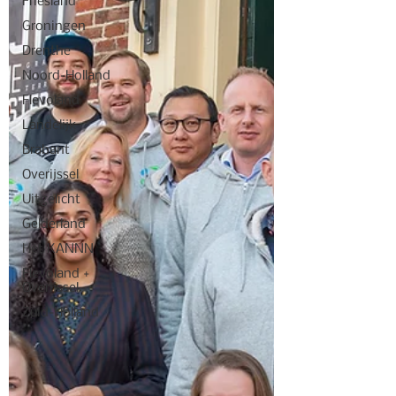
Friesland
Groningen
Drenthe
Noord-Holland
Flevoland
Landelijk
Brabant
Overijssel
Uitgelicht
Gelderland
Het KANNN
Flevoland +
Overijssel
Zuid-Holland