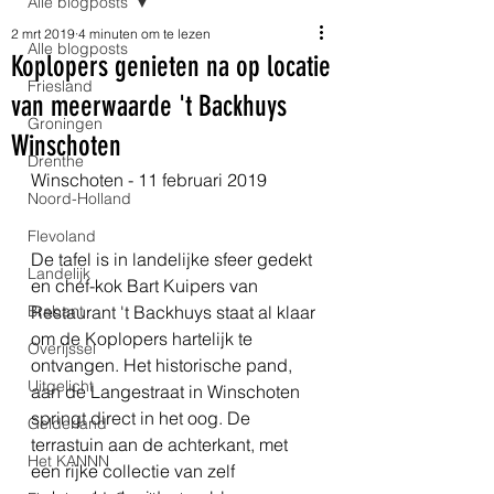
Alle blogposts
2 mrt 2019
4 minuten om te lezen
Alle blogposts
Koplopers genieten na op locatie
Friesland
van meerwaarde 't Backhuys
Groningen
Winschoten
Drenthe
Winschoten - 11 februari 2019
Noord-Holland
Flevoland
De tafel is in landelijke sfeer gedekt 
Landelijk
en chef-kok Bart Kuipers van 
Brabant
Restaurant 't Backhuys staat al klaar 
om de Koplopers hartelijk te 
Overijssel
ontvangen. Het historische pand, 
Uitgelicht
aan de Langestraat in Winschoten 
springt direct in het oog. De 
Gelderland
terrastuin aan de achterkant, met 
Het KANNN
een rijke collectie van zelf 