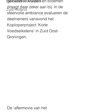
gekweekte kruiden en bloemen 
Flevoland + Overijssel
draagt daar zeker aan bij. In de 
Zuid-Holland
sfeervolle ambiance evalueren de 
deelnemers vanavond het 
Koploperproject 'Korte 
Voedselketens' in Zuid Oost-
Groningen. 
De 'aftermovie van het 