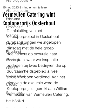
Alle blogposts
15 nov 2023
3 minuten om te lezen
Alle blogposts
Vermeulen Catering wint
Friesland
Koploperprijs Oosterhout
Groningen
Ter afsluiting van het 
Drenthe
Koploperproject in Oosterhout 
(Brabant) gingen we afgelopen 
Noord-Holland
dinsdag met de hele groep 
Flevoland
deelnemers op excursie naar 
Rotterdam, waar we inspiratie 
Landelijk
opdeden bij twee bedrijven die op 
Brabant
duurzaamheidsgebied al veel 
Overijssel
sporen hebben verdiend. Aan het 
eind van de excursie werd de 
Uitgelicht
Koploperprijs uitgereikt aan William 
Gelderland
Vermeulen van Vermeulen Catering.
Het KANNN