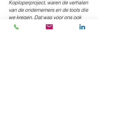
Koploperproject, waren de verhalen 
van de ondernemers en de tools die 
we kregen. Dat was voor ons ook 
een eyeopener, van waar we staan 
en waar we naar toe willen
".
William Vermeulen neemt de 
Koploperprijs in ontvangst van Henk Krol