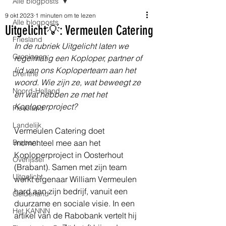
Alle blogposts
9 okt 2023
1 minuten om te lezen
Alle blogposts
Uitgelicht💡: Vermeulen Catering
Friesland
In de rubriek Uitgelicht laten we 
Groningen
regelmatig een Koploper, partner of 
lid van ons Koploperteam aan het 
Drenthe
woord. Wie zijn ze, wat beweegt ze 
Noord-Holland
en wat hebben ze met het 
Koploperproject?
Flevoland
Landelijk
Vermeulen Catering doet 
Brabant
momenteel mee aan het 
Koploperproject in Oosterhout 
Overijssel
(Brabant). Samen met zijn team 
Uitgelicht
werkt eigenaar William Vermeulen 
hard aan zijn bedrijf, vanuit een 
Gelderland
duurzame en sociale visie. In een 
Het KANNN
artikel van de Rabobank vertelt hij 