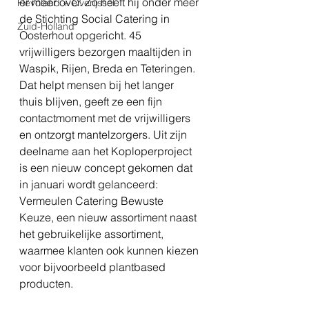
er meer over. Zo heeft hij onder meer 
Flevoland + Overijssel
de Stichting Social Catering in 
Zuid-Holland
Oosterhout opgericht. 45 
vrijwilligers bezorgen maaltijden in 
Waspik, Rijen, Breda en Teteringen. 
Dat helpt mensen bij het langer 
thuis blijven, geeft ze een fijn 
contactmoment met de vrijwilligers 
en ontzorgt mantelzorgers. Uit zijn 
deelname aan het Koploperproject 
is een nieuw concept gekomen dat 
in januari wordt gelanceerd: 
Vermeulen Catering Bewuste 
Keuze, een nieuw assortiment naast 
het gebruikelijke assortiment, 
waarmee klanten ook kunnen kiezen 
voor bijvoorbeeld plantbased 
producten.