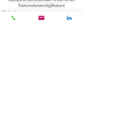
Toekomstbestendig
Brabant
Brabant
Alles weergeven
Gerelateerde posts