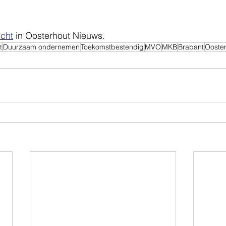
icht
 in Oosterhout Nieuws.
t
Duurzaam ondernemen
Toekomstbestendig
MVO
MKB
Brabant
Ooste