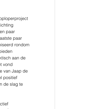
oploperproject 
ichting 
en paar 
aatste paar 
aniseerd rondom 
bieden 
tisch aan de 
t vond 
ie van Jaap de 
 positief 
 de slag te 
tief 