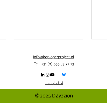
info@koploperproject.nl
Tel.: +31 (0) 655 83 72 73
Uitgel
privacybeleid
Vermeulen Catering wint Koploperprijs
Oosterhout
©2025 DZyzzion