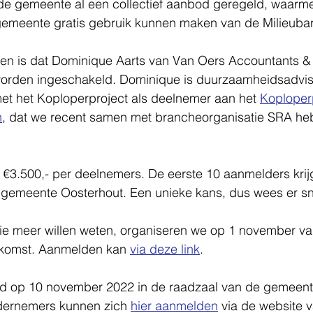
 de gemeente al een collectief aanbod geregeld, waarme
emeente gratis gebruik kunnen maken van de Milieuba
en is dat Dominique Aarts van Van Oers Accountants & 
 worden ingeschakeld. Dominique is duurzaamheidsadvis
et het Koploperproject als deelnemer aan het 
Koploperp
n
, dat we recent samen met brancheorganisatie SRA he
€3.500,- per deelnemers. De eerste 10 aanmelders krij
gemeente Oosterhout. Een unieke kans, dus wees er sne
e meer willen weten, organiseren we op 1 november va
nkomst. Aanmelden kan 
via deze link
.
and op 10 november 2022 in de raadzaal van de gemeent
dernemers kunnen zich 
hier aanmelden
 via de website 