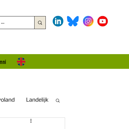
mni
voland
Landelijk
land + Overijssel