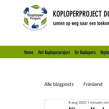
KOPLOPERPROJECT 
samen op weg naar een toekom
Home
Het Koploperproject
De Koplopers
Kopl
Alle blogposts
Friesland
8 aug 2022
1 minuten om 
Brabant
Overijssel