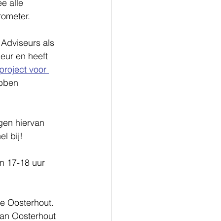
e alle 
rometer.
Adviseurs als 
eur en heeft 
roject voor 
bben 
gen hiervan 
l bij!
n 17-18 uur 
e Oosterhout. 
van Oosterhout 