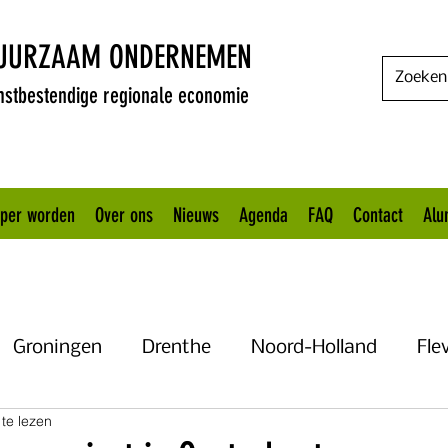
DUURZAAM ONDERNEMEN
stbestendige regionale economie
oper worden
Over ons
Nieuws
Agenda
FAQ
Contact
Alu
Groningen
Drenthe
Noord-Holland
Fle
te lezen
Uitgelicht
Gelderland
Het KANNN
Flevo