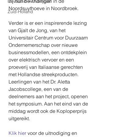
zij hun bevindingen in de 
Flevoland + Overijssel
Noordsuythoeve in Noordbroek.
Zuid-Holland
Verder is er een inspirerende lezing 
van Gjalt de Jong, van het 
Universitair Centrum voor Duurzaam 
Ondernemerschap over nieuwe 
businessmodellen, een ontdekplein 
over elektrisch vervoer en een 
proeverij van Italiaanse gerechten 
met Hollandse streekproducten. 
Leerlingen van het Dr. Aletta 
Jacobscollege, een van de 
deelnemers aan het project, openen 
het symposium. Aan het eind van de 
middag wordt ook de Koploperprijs 
uitgereikt.
Klik hier
 voor de uitnodiging en 