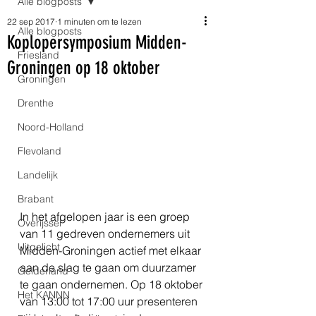
Alle blogposts
22 sep 2017
1 minuten om te lezen
Alle blogposts
Koplopersymposium Midden-
Friesland
Groningen op 18 oktober
Groningen
Drenthe
Noord-Holland
Flevoland
Landelijk
Brabant
In het afgelopen jaar is een groep 
Overijssel
van 11 gedreven ondernemers uit 
Uitgelicht
Midden-Groningen actief met elkaar 
aan de slag te gaan om duurzamer 
Gelderland
te gaan ondernemen. Op 18 oktober 
Het KANNN
van 13:00 tot 17:00 uur presenteren 