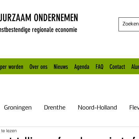
DUURZAAM ONDERNEMEN
stbestendige regionale economie
oper worden
Over ons
Nieuws
Agenda
FAQ
Contact
Alu
Groningen
Drenthe
Noord-Holland
Fle
 te lezen
Uitgelicht
Gelderland
Het KANNN
Flevo