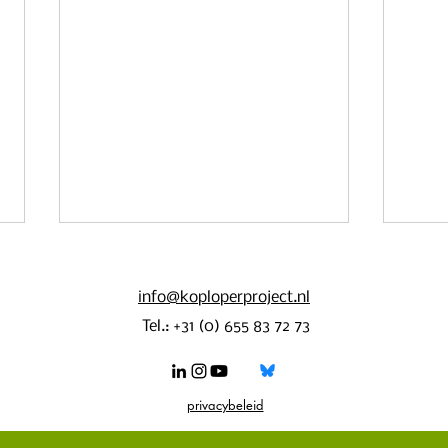
info@koploperproject.nl
Tel.: +31 (0) 655 83 72 73
Eindsp
Koplopersymposium Friesland 2025
privacybeleid