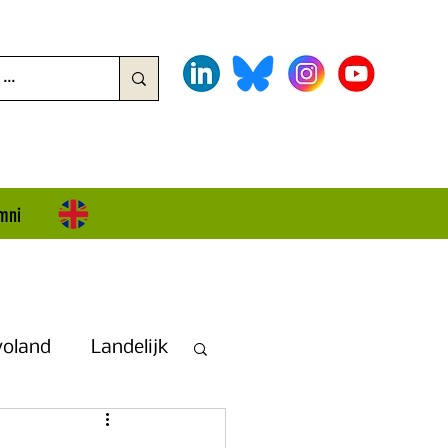
mni
voland
Landelijk
land + Overijssel