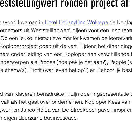
ststellingwerf ronden project af
gavond kwamen in 
Hotel Holland Inn Wolvega
 de Koplo
rnemers uit Weststellingwerf, bijeen voor een inspirer
p een leuke interactieve manier kwamen de leerervari
oploperproject goed uit de verf. Tijdens het diner ging
rs onder leiding van een Koploper aan verschillende ta
derwerpen als Proces (hoe pak je het aan?), People (s
ieuthema's), Profit (wat levert het op?) en Behoorlijk bes
 van Klaveren benadrukte in zijn openingspresentatie 
valt als het gaat over ondernemen. Koploper Kees van 
ingwerf en Janco Heida van De Streekboer gaven inspire
un eigen duurzame businesscase.