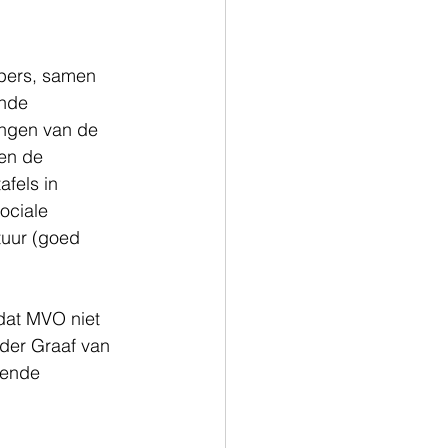
pers, samen 
ende 
ngen van de 
en de 
fels in 
ociale 
tuur (goed 
dat MVO niet 
der Graaf van 
rende 