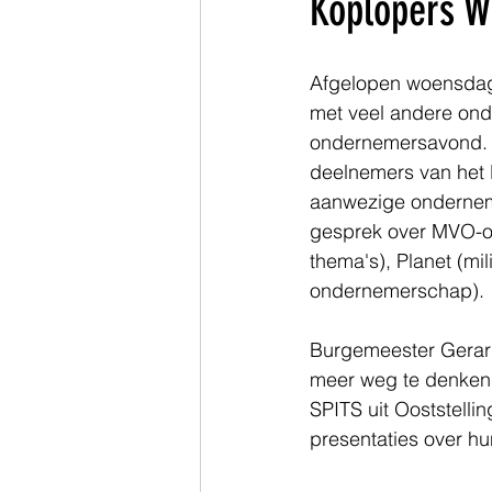
Koplopers We
Zuid-Holland
Afgelopen woensda
met veel andere onde
ondernemersavond. O
deelnemers van het K
aanwezige onderneme
gesprek over MVO-on
thema's), Planet (mil
ondernemerschap).
Burgemeester Gerard
meer weg te denken 
SPITS uit Ooststell
presentaties over h