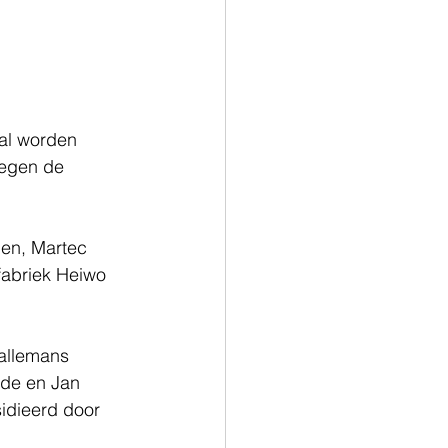
al worden 
regen de 
en, Martec 
fabriek Heiwo 
Ballemans 
ede en Jan 
idieerd door 