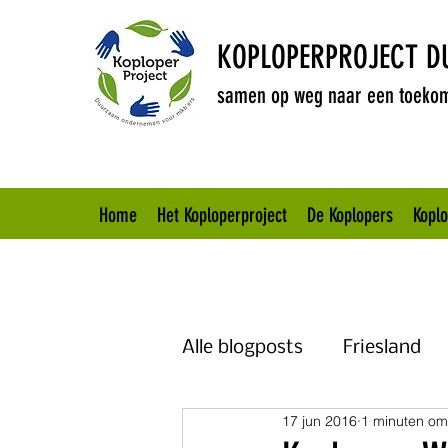
KOPLOPERPROJECT 
samen op weg naar een toekom
Home
Het Koploperproject
De Koplopers
Kopl
Alle blogposts
Friesland
17 jun 2016
1 minuten om
Brabant
Overijssel