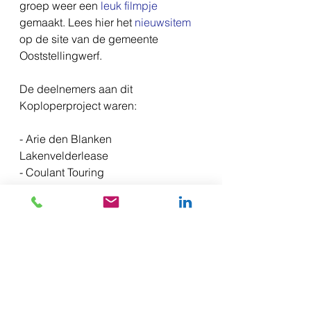
groep weer een 
leuk filmpje
gemaakt. Lees hier het 
nieuwsitem
op de site van de gemeente 
Ooststellingwerf.
De deelnemers aan dit 
Koploperproject waren:
- Arie den Blanken 
Lakenvelderlease
- Coulant Touring
- Ecowoods
- Eisenga Kaas
- EK Gordijnen
- Enorm Wieberdink
- Spits Oosterwolde
- Dorpshuis Makkinga
- Van der Meer Accountants
- Vogelzang Tentverhuur