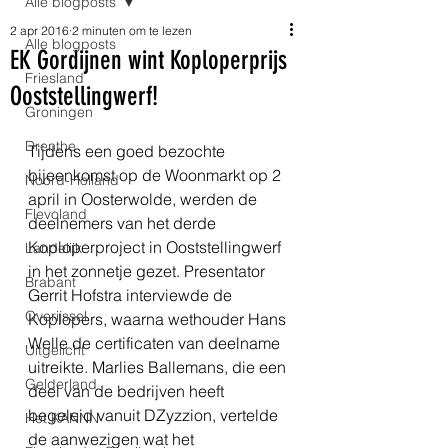
Alle blogposts
2 apr 2016
2 minuten om te lezen
Alle blogposts
EK Gordijnen wint Koploperprijs
Friesland
Ooststellingwerf!
Groningen
Drenthe
Tijdens een goed bezochte 
bijeenkomst op de Woonmarkt op 2 
Noord-Holland
april in Oosterwolde, werden de 
Flevoland
deelnemers van het derde 
Koploperproject in Ooststellingwerf 
Landelijk
in het zonnetje gezet. Presentator 
Brabant
Gerrit Hofstra interviewde de 
Overijssel
Koplopers, waarna wethouder Hans 
Welle de certificaten van deelname 
Uitgelicht
uitreikte. Marlies Ballemans, die een 
Gelderland
deel van de bedrijven heeft 
begeleid vanuit DZyzzion, vertelde 
Het KANNN
de aanwezigen wat het 