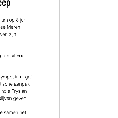
eep
um op 8 juni 
ese Meren, 
en zijn 
ers uit voor 
 
 symposium, gaf 
tische aanpak 
incie Fryslân 
lijven geven. 
ze samen het 