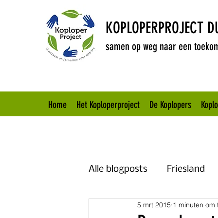
KOPLOPERPROJECT 
samen op weg naar een toekom
Home
Het Koploperproject
De Koplopers
Kopl
Alle blogposts
Friesland
5 mrt 2015
1 minuten om 
Brabant
Overijssel