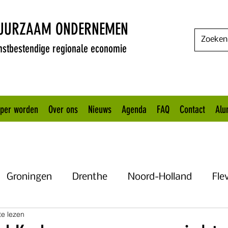
DUURZAAM ONDERNEMEN
stbestendige regionale economie
oper worden
Over ons
Nieuws
Agenda
FAQ
Contact
Alu
Groningen
Drenthe
Noord-Holland
Fle
te lezen
Uitgelicht
Gelderland
Het KANNN
Flevo