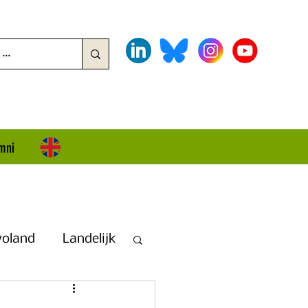
mni
voland
Landelijk
land + Overijssel