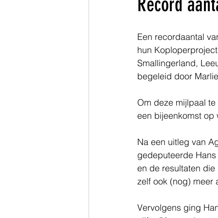
Record aant
Zuid-Holland
Een recordaantal va
hun Koploperproject 
Smallingerland, Leeu
begeleid door Marli
Om deze mijlpaal te
een bijeenkomst op 
Na een uitleg van A
gedeputeerde Hans 
en de resultaten die
zelf ook (nog) meer
Vervolgens ging Han