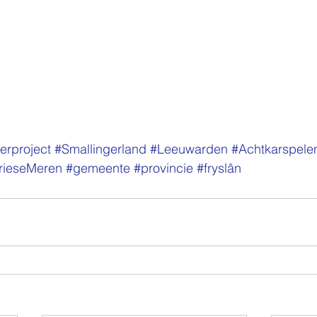
erproject
#Smallingerland
#Leeuwarden
#Achtkarspele
rieseMeren
#gemeente
#provincie
#fryslân