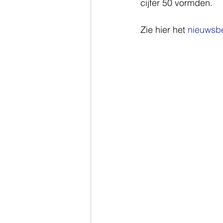
cijfer 50 vormden. 
Zie hier het 
nieuwsbe