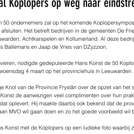
al Koplopers op weg naar eindstr
n 50 ondernemers zal op het komende Koplopersymposi
afsluiten. Het betreft bedrijven in de gemeenten De Fri
warden, Achtkarspelen en Kollumerland. Al deze bedrijv
es Ballemans en Jaap de Vries van DZyzzion. 
 vieren, nodigde gedeputeerde Hans Konst de 50 Koplop
woensdag 4 maart op het provinciehuis in Leeuwarden.
ge Knol van de Provincie Fryslân over de opzet van het
Konst de aanwezigen veel complimenten over hun prak
 dat oplevert. Hij maakte daarbij ook bekend dat de prov
 aan MVO wil gaan doen en zo het goede voorbeeld wil b
s Konst met de Koplopers op een ludieke foto waarbij 