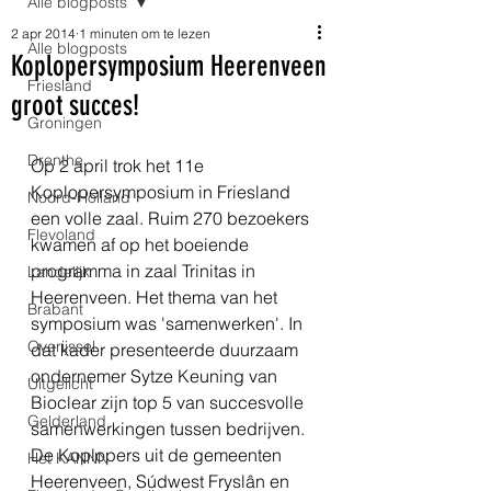
Alle blogposts
2 apr 2014
1 minuten om te lezen
Alle blogposts
Koplopersymposium Heerenveen
Friesland
groot succes!
Groningen
Drenthe
Op 2 april trok het 11e 
Koplopersymposium in Friesland 
Noord-Holland
een volle zaal. Ruim 270 bezoekers 
Flevoland
kwamen af op het boeiende 
programma in zaal Trinitas in 
Landelijk
Heerenveen. Het thema van het 
Brabant
symposium was 'samenwerken'. In 
Overijssel
dat kader presenteerde duurzaam 
ondernemer Sytze Keuning van 
Uitgelicht
Bioclear zijn top 5 van succesvolle 
Gelderland
samenwerkingen tussen bedrijven. 
De Koplopers uit de gemeenten 
Het KANNN
Heerenveen, Súdwest Fryslân en 