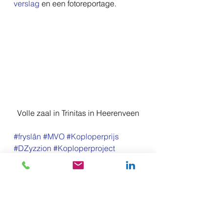
verslag
 en een fotoreportage.
Volle zaal in Trinitas in Heerenveen
#fryslân
#MVO
#Koploperprijs
#DZyzzion
#Koploperproject
#duurzaamondernemen
#gemeente
#Koplopers
#Heerenveen
#Trinitas
#GoodStart
#TourdEnergie
#Koplopersymposium
Friesland