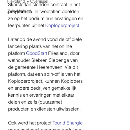
Flevoland + Overijssel
Skarsterlân stonden centraal in het 
Zuid-Holland
programma. In tweetallen deelden 
ze op het podium hun ervaringen en 
leerpunten uit het 
Koploperproject
.
Later op de avond vond de officiële 
lancering plaats van het online 
platform 
GoodStart
 Friesland, door 
wethouder Siebren Siebenga van 
de gemeente Heerenveen. Via dit 
platform, dat een spin-off is van het 
Koploperproject, kunnen Koplopers 
en andere bedrijven gemakkelijk 
kennis en ervaringen met elkaar 
delen en zelfs (duurzame) 
producten en diensten uitwisselen.
Ook werd het project 
Tour d'Energie
gepresenteerd, waarmee bedrijven 