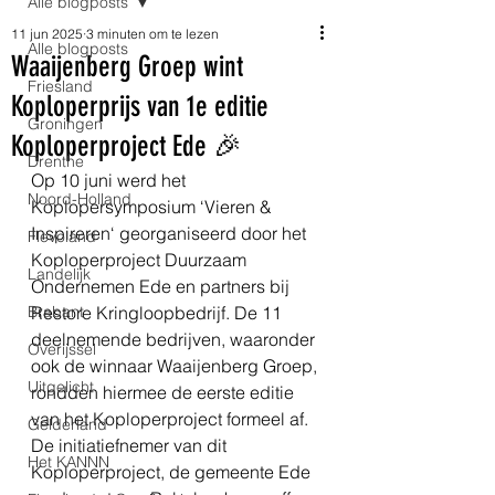
Alle blogposts
11 jun 2025
3 minuten om te lezen
Alle blogposts
Waaijenberg Groep wint
Friesland
Koploperprijs van 1e editie
Groningen
Koploperproject Ede 🎉
Drenthe
Op 10 juni werd het 
Noord-Holland
Koplopersymposium ‘Vieren & 
Inspireren‘ georganiseerd door het 
Flevoland
Koploperproject Duurzaam 
Landelijk
Ondernemen Ede en partners bij 
Brabant
Restore Kringloopbedrijf. De 11 
deelnemende bedrijven, waaronder 
Overijssel
ook de winnaar Waaijenberg Groep, 
Uitgelicht
rondden hiermee de eerste editie 
van het Koploperproject formeel af. 
Gelderland
De initiatiefnemer van dit 
Het KANNN
Koploperproject, de gemeente Ede 