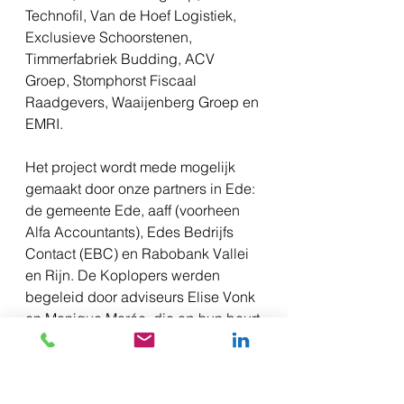
Technofil, Van de Hoef Logistiek, 
Exclusieve Schoorstenen, 
Timmerfabriek Budding, ACV 
Groep, Stomphorst Fiscaal 
Raadgevers, Waaijenberg Groep en 
EMRI.
Het project wordt mede mogelijk 
gemaakt door onze partners in Ede: 
de gemeente Ede, aaff (voorheen 
Alfa Accountants), Edes Bedrijfs 
Contact (EBC) en Rabobank Vallei 
en Rijn. De Koplopers werden 
begeleid door adviseurs Elise Vonk 
en Monique Morée, die op hun beurt 
werden ondersteund door Remco 
van Dijk (regiocoördinator 
Koploperproject Gelderland) en 