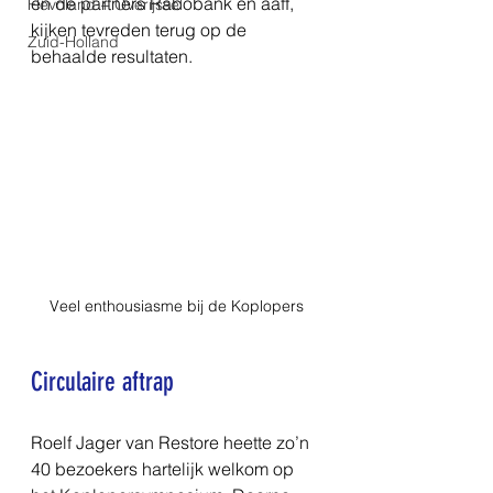
en de partners Rabobank en aaff, 
Flevoland + Overijssel
kijken tevreden terug op de 
Zuid-Holland
behaalde resultaten. 
Veel enthousiasme bij de Koplopers
Circulaire aftrap
Roelf Jager van Restore heette zo’n 
40 bezoekers hartelijk welkom op 