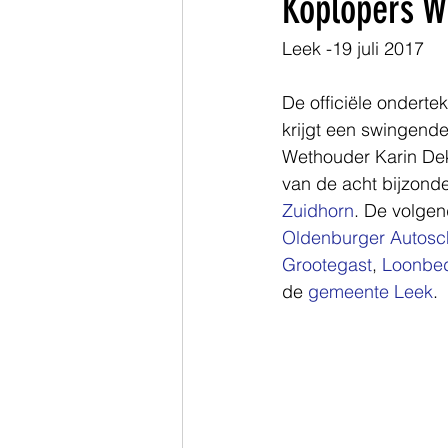
Koplopers We
Leek -19 juli 2017
Zuid-Holland
De officiële ondert
krijgt een swingende
Wethouder Karin Dekk
van de acht bijzond
Zuidhorn
. De volge
Oldenburger Autosc
Grootegast
, 
Loonbedr
de 
gemeente Leek
.