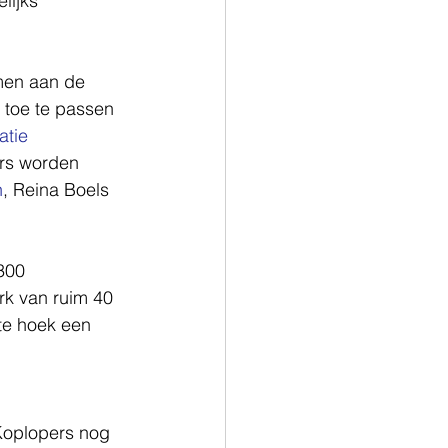
lijks 
men aan de 
 toe te passen 
tie 
rs worden 
n
, Reina Boels 
300 
rk van ruim 40 
te hoek een 
 
Koplopers nog 