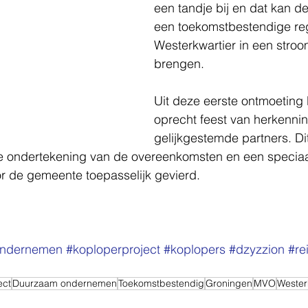
een tandje bij en dat kan de 
een toekomstbestendige re
Westerkwartier in een stroo
brengen.
Uit deze eerste ontmoeting 
oprecht feest van herkenni
gelijkgestemde partners. Dit
 ondertekening van de overeenkomsten en een specia
or de gemeente toepasselijk gevierd.
ndernemen
#koploperproject
#koplopers
#dzyzzion
#re
ect
Duurzaam ondernemen
Toekomstbestendig
Groningen
MVO
Wester