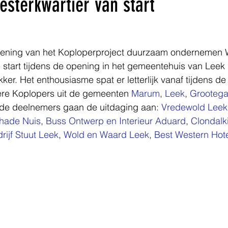
sterkwartier van start
ekening van het Koploperproject duurzaam ondernemen W
 start tijdens de opening in het gemeentehuis van Leek
er. Het enthousiasme spat er letterlijk vanaf tijdens d
ere Koplopers uit de gemeenten 
Marum
, 
Leek
, 
Grootega
nde deelnemers gaan de uitdaging aan: 
Vredewold Leek
hade Nuis
, 
Buss Ontwerp en Interieur Aduard
, 
Clondalk
ijf Stuut Leek
, 
Wold en Waard Leek
, 
Best Western Hot