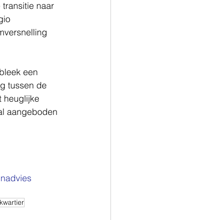
transitie naar 
gio 
mversnelling 
bleek een 
ng tussen de 
 heuglijke 
al aangeboden 
inadvies
kwartier