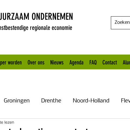
DUURZAAM ONDERNEMEN
stbestendige regionale economie
oper worden
Over ons
Nieuws
Agenda
FAQ
Contact
Alu
Groningen
Drenthe
Noord-Holland
Fle
te lezen
Uitgelicht
Gelderland
Het KANNN
Flevo