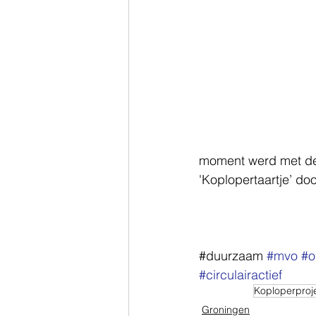
moment werd met de
'Koplopertaartje’ do
#‎duurzaam‬ 
#mvo
#o
#circulairactief
Koploperproj
Groningen