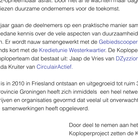
-opneembaar asfalt. Door niet af te wachten maar dage
kiezen duurzame ondernemers voor de toekomst.
rjaar gaan de deelnemers op een praktische manier sa
pgedane kennis over de vele aspecten van duurzaamheid
ren. Er wordt nauw samengewerkt met de 
Gebiedscoopera
inds kort met de 
Kredietunie Westerkwartier
. De Koplope
ploperteam dat bestaat uit: Jaap de Vries van 
DZyzzio
da Kruiter van 
CirculairActief.
is in 2010 in Friesland ontstaan en uitgegroeid tot ruim 
ovincie Groningen heeft zich inmiddels  een heel netwe
ven en organisaties gevormd dat veelal uit onverwach
de samenwerkingen heeft opgeleverd.
Door deel te nemen aan het
Koploperproject zetten de 