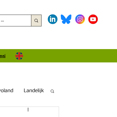
mni
voland
Landelijk
land + Overijssel