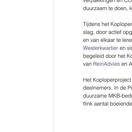
verpakkingen en CO2
duurzaam te doen, 
Tijdens het Koplope
slag, door actief o
en van elkaar te le
Westerkwartier
 en s
begeleid door het Ko
van 
ReinAdvies
 en A
Het Koploperproject 
deelnemers. In de Pr
duurzame MKB-bedrij
flink aantal boeien