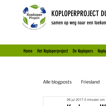
KOPLOPERPROJECT 
samen op weg naar een toekom
Home
Het Koploperproject
De Koplopers
Kopl
Alle blogposts
Friesland
26 jul 2017
2 minuten om 
Brabant
Overijssel