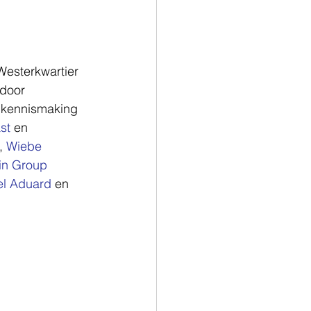
esterkwartier 
 door 
e kennismaking 
st
 en 
, 
Wiebe 
in Group 
el Aduard
 en 