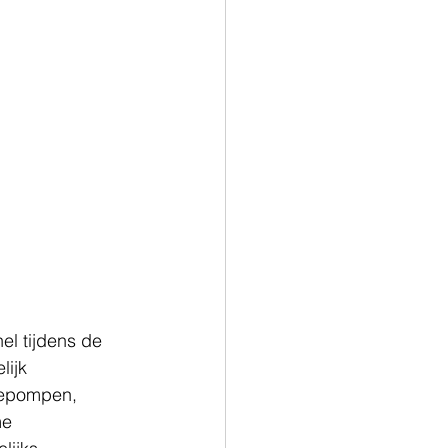
el tijdens de 
ijk 
tepompen, 
e 