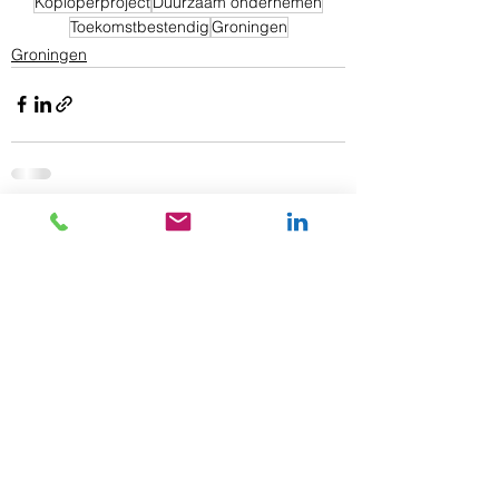
Koploperproject
Duurzaam ondernemen
Toekomstbestendig
Groningen
Groningen
Alles weergeven
Gerelateerde posts