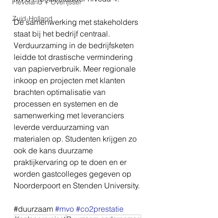
Flevoland + Overijssel
Zuid-Holland
De samenwerking met stakeholders 
staat bij het bedrijf centraal. 
Verduurzaming in de bedrijfsketen 
leidde tot drastische vermindering 
van papierverbruik. Meer regionale 
inkoop en projecten met klanten 
brachten optimalisatie van 
processen en systemen en de 
samenwerking met leveranciers 
leverde verduurzaming van 
materialen op. Studenten krijgen zo 
ook de kans duurzame 
praktijkervaring op te doen en er 
worden gastcolleges gegeven op 
Noorderpoort en Stenden University. 
#‎duurzaam‬ 
#mvo
#co2prestatie