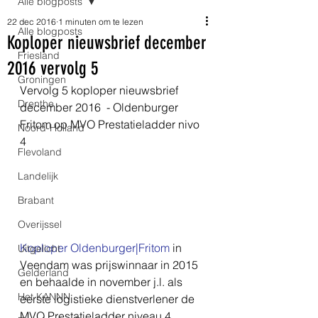
Alle blogposts
22 dec 2016
1 minuten om te lezen
Alle blogposts
Koploper nieuwsbrief december
Friesland
2016 vervolg 5
Groningen
Vervolg 5 koploper nieuwsbrief 
Drenthe
december 2016  - Oldenburger 
Fritom op MVO Prestatieladder nivo 
Noord-Holland
4
Flevoland
Landelijk
Brabant
Overijssel
Koploper Oldenburger
|Fritom
 in 
Uitgelicht
Veendam was prijswinnaar in 2015 
Gelderland
en behaalde in november j.l. als 
Het KANNN
eerste logistieke dienstverlener de 
MVO Prestatieladder niveau 4.