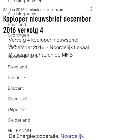
Alle blogposts
22 dec 2016
1 minuten om te lezen
Alle blogposts
Koploper nieuwsbrief december
Friesland
2016 vervolg 4
Groningen
Vervolg 4 koploper nieuwsbrief  
Drenthe
december 2016  - Noordelijk Lokaal 
Duurzaam richt zich op MKB
Noord-Holland
Flevoland
Landelijk
Brabant
Overijssel
Uitgelicht
Gelderland
Het KANNN
De Energiecooperatie, 
Noordelijk 