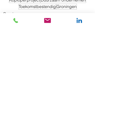
Koploperproject
Duurzaam ondernemen
Toekomstbestendig
Groningen
Groningen
Alles weergeven
Gerelateerde posts