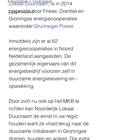
Flevoland + Overijssel
Lokaal Duurzaam
, is in 2014 
opgericht door Friese, Drentse en 
Zuid-Holland
Groningse energiecooperaties 
waaronder 
Grunneger Power
.
Inmiddels zijn er al 62 
energiecooperaties in Noord 
Nederland aangesloten. De 
gezamenlijk eigenaars van dit 
energiebedrijf voorzien zelf in 
duurzame energielevering en -
opwekking.
Door zich nu ook op het MKB te 
richten kan Noordelijk Lokaal 
Duurzaam de winst in uw regio 
houden want ze vloeit terug naar de 
duurzame initiatieven in Groningse 
dorpen, buurten en wijken. Die extra 