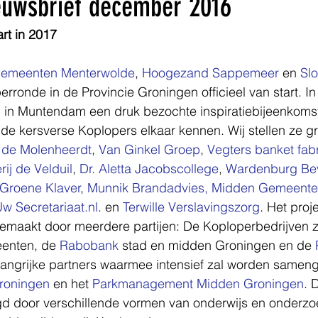
euwsbrief december 2016
rt in 2017
g
emeenten Menterwolde
, 
Hoogezand Sappemeer 
en 
Slo
erronde in de Provincie Groningen officieel van start. I
n
 in Muntendam een druk bezochte inspiratiebijeenkom
de kersverse Koplopers elkaar kennen. Wij stellen ze g
 de Molenheerdt
, 
Van Ginkel Groep
, 
Vegters banket fab
ij de Velduil
, 
Dr. Aletta Jacobscollege
, 
Wardenburg Bev
 Groene Klaver
, 
Munnik Brandadvies,
Midden Gemeente 
w Secretariaat.nl
. en 
Terwille Verslavingszorg
. Het proj
gemaakt door meerdere partijen: De Koploperbedrijven ze
enten, de 
Rabobank
 stad en midden Groningen en de 
langrijke partners waarmee intensief zal worden sameng
roningen
 en het 
Parkmanagement Midden Groningen
. 
d door verschillende vormen van onderwijs en onderzoe