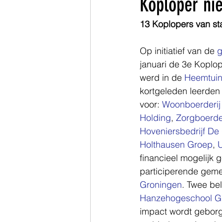
Koploper ni
13 Koplopers van sta
Zuid-Holland
Op initiatief van de 
januari de 3e Koplop
werd in de 
Heemtui
kortgeleden leerden 
voor: 
Woonboerderij
Holding
, 
Zorgboerder
Hoveniersbedrijf De
Holthausen Groep
, 
U
financieel mogelijk 
participerende geme
Groningen
. Twee be
Hanzehogeschool G
impact wordt geborg