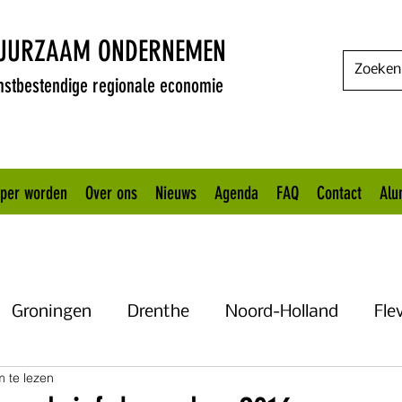
DUURZAAM ONDERNEMEN
stbestendige regionale economie
oper worden
Over ons
Nieuws
Agenda
FAQ
Contact
Alu
Groningen
Drenthe
Noord-Holland
Fle
 te lezen
Uitgelicht
Gelderland
Het KANNN
Flevo