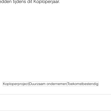
edden tijdens dit Koploperjaar.
Koploperproject
Duurzaam ondernemen
Toekomstbestendig