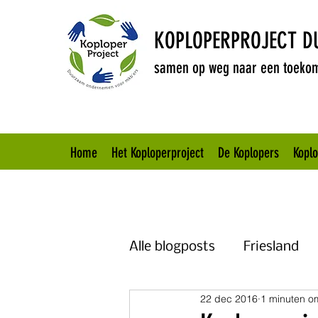
KOPLOPERPROJECT 
samen op weg naar een toekom
Home
Het Koploperproject
De Koplopers
Kopl
Alle blogposts
Friesland
22 dec 2016
1 minuten om
Brabant
Overijssel