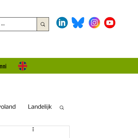
mni
voland
Landelijk
land + Overijssel