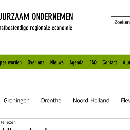
DUURZAAM ONDERNEMEN
stbestendige regionale economie
oper worden
Over ons
Nieuws
Agenda
FAQ
Contact
Alu
Groningen
Drenthe
Noord-Holland
Fle
 te lezen
Uitgelicht
Gelderland
Het KANNN
Flevo