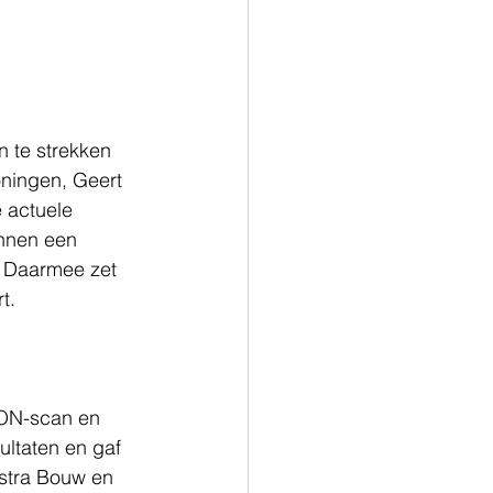
 te strekken 
ningen, Geert 
 actuele 
nnen een 
. Daarmee zet 
t.
UON-scan en 
ultaten en gaf 
stra Bouw en 