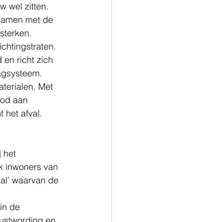
 wel zitten. 
samen met de 
sterken. 
chtingstraten. 
en richt zich 
agsysteem. 
terialen. Met 
bod aan 
 het afval.
 het 
k inwoners van 
al’ waarvan de 
in de 
wustwording en 