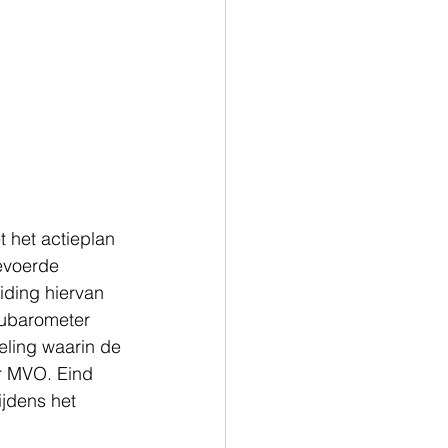
het actieplan 
evoerde 
ding hiervan 
ubarometer 
ling waarin de 
r MVO. Eind 
ijdens het 