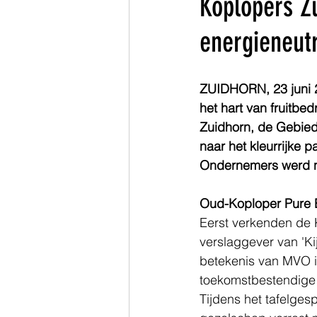
Koplopers Z
energieneutr
Zuid-Holland
ZUIDHORN, 23 juni 2
het hart van fruitb
Zuidhorn, de Gebie
naar het kleurrijke 
Ondernemers werd n
Oud-Koploper Pure E
Eerst verkenden de 
verslaggever van 'Ki
betekenis van MVO i
toekomstbestendige 
Tijdens het tafelges