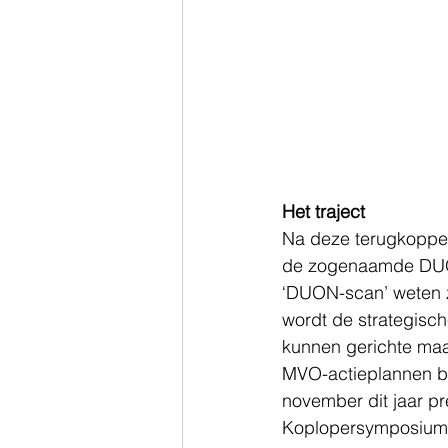
Het traject
Na deze terugkoppel
de zogenaamde DUON
‘DUON-scan’ weten z
wordt de strategis
kunnen gerichte maa
MVO-actieplannen be
november dit jaar pr
Koplopersymposium