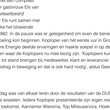
met een compleet 
r gastvrouw Els van 
teeltbedrijf 
 Els runt samen met 
jke het bloeiende 
 1982. In de pauze was er gelegenheid om even de benen
eling kon beginnen. Koploper van het eerste uur in Gro
re Energie deelde ervaringen en haakte soepel in op de
en waar de Koplopers nu mee bezig zijn. 'Koplopers ku
t tot stand brengen bij medewerker, klant en leverancier
drag in beweging en dat is ook hard nodig', aldus Geer
dag was van elkaar leren door de resultaten van de D
te wisselen. Iedere Koploper presenteerde zijn eigen res
e toekomst. Aannemer Wiersma, Top Milieuservice, Hoek