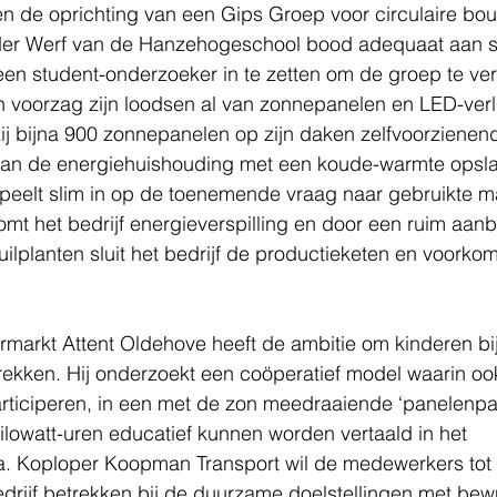
en de oprichting van een Gips Groep voor circulaire bouw
der Werf van de Hanzehogeschool bood adequaat aan 
en student-onderzoeker in te zetten om de groep te ver
 voorzag zijn loodsen al van zonnepanelen en LED-verli
 bijna 900 zonnepanelen op zijn daken zelfvoorzienend 
 van de energiehuishouding met een koude-warmte opsl
peelt slim in op de toenemende vraag naar gebruikte ma
mt het bedrijf energieverspilling en door een ruim aan
uilplanten sluit het bedrijf de productieketen en voorkomt
markt Attent Oldehove heeft de ambitie om kinderen bij
rekken. Hij onderzoekt een coöperatief model waarin oo
ticiperen, in een met de zon meedraaiende ‘panelenpa
Kilowatt-uren educatief kunnen worden vertaald in het 
 Koploper Koopman Transport wil de medewerkers tot 
edrijf betrekken bij de duurzame doelstellingen met be