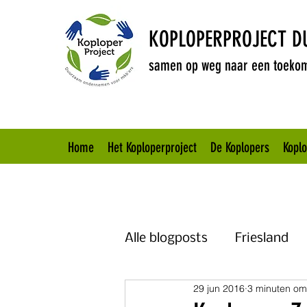
KOPLOPERPROJECT 
samen op weg naar een toekom
Home
Het Koploperproject
De Koplopers
Kopl
Alle blogposts
Friesland
29 jun 2016
3 minuten om
Brabant
Overijssel