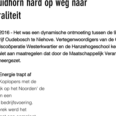
uidhorn hard op weg naar
aliteit
016 - Het was een dynamische ontmoeting tussen de 9
edrijf Oudebosch te Niehove. Vertegenwoordigers van d
dscoöperatie Westerkwartier en de Hanzehogeschool ke
palet aan maatregelen dat door de Maatschappelijk Vera
eergezet.
nergie trapt af
Koplopers met de 
jk op het Noorden' de 
n een 
bedrijfsvoering. 
prek werd het 