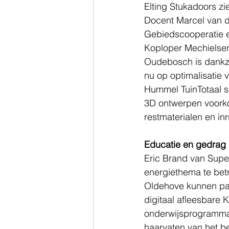
Elting Stukadoors zi
Docent Marcel van 
Gebiedscooperatie e
Koploper Mechielsen
Oudebosch is dankzij
nu op optimalisatie
Hummel TuinTotaal s
3D ontwerpen voorko
restmaterialen en inr
Educatie en gedrag
Eric Brand van Super
energiethema te bet
Oldehove kunnen par
digitaal afleesbare 
onderwijsprogramma.
haarvaten van het b