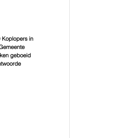
 Koplopers in 
e Gemeente 
ken geboeid 
ntwoorde 