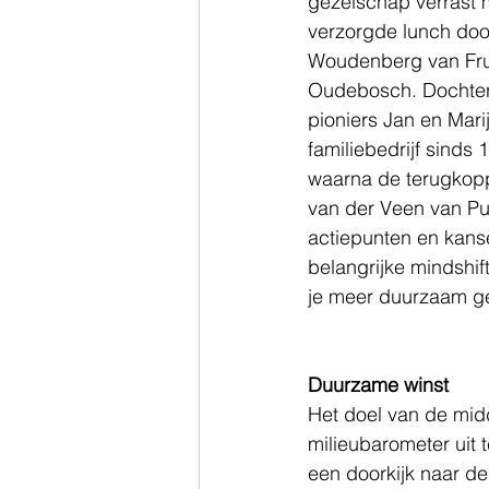
gezelschap verrast 
verzorgde lunch doo
Woudenberg van Fruit
Oudebosch. Dochter
pioniers Jan en Mari
familiebedrijf sinds
waarna de terugkopp
van der Veen van Pu
actiepunten en kans
belangrijke mindshif
je meer duurzaam ge
Duurzame winst
Het doel van de mid
milieubarometer uit 
een doorkijk naar d