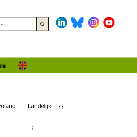
mni
voland
Landelijk
land + Overijssel