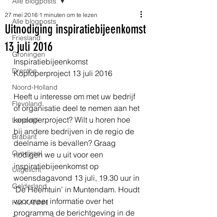
Alle blogposts
27 mei 2016
1 minuten om te lezen
Alle blogposts
Uitnodiging inspiratiebijeenkomst
Friesland
13 juli 2016
Groningen
Inspiratiebijeenkomst 
Drenthe
Koploperproject 13 juli 2016
Noord-Holland
Heeft u interesse om met uw bedrijf 
Flevoland
of organisatie deel te nemen aan het 
koploperproject? Wilt u horen hoe 
Landelijk
bij andere bedrijven in de regio de 
Brabant
deelname is bevallen? Graag 
Overijssel
nodigen we u uit voor een 
inspiratiebijeenkomst op 
Uitgelicht
woensdagavond 13 juli, 19.30 uur in 
Gelderland
‘De Heemtuin’ in Muntendam. Houdt 
voor meer informatie over het 
Het KANNN
programma de berichtgeving in de 