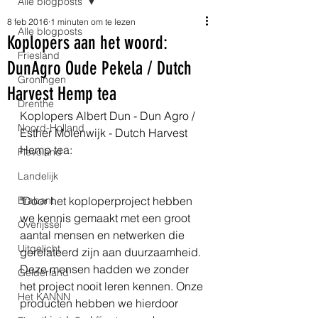
Alle blogposts
8 feb 2016
1 minuten om te lezen
Alle blogposts
Koplopers aan het woord:
Friesland
DunAgro Oude Pekela / Dutch
Groningen
Harvest Hemp tea
Drenthe
Koplopers Albert Dun - Dun Agro / 
Noord-Holland
Esther Molenwijk - Dutch Harvest 
Hemp tea: 
Flevoland
Landelijk
Brabant
"Door het koploperproject hebben 
we kennis gemaakt met een groot 
Overijssel
aantal mensen en netwerken die 
Uitgelicht
gerelateerd zijn aan duurzaamheid. 
Deze mensen hadden we zonder 
Gelderland
het project nooit leren kennen. Onze 
Het KANNN
producten hebben we hierdoor 