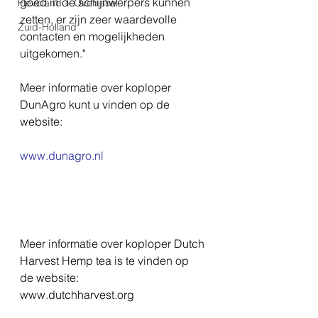
goed in de schijnwerpers kunnen 
Flevoland + Overijssel
zetten, er zijn zeer waardevolle 
Zuid-Holland
contacten en mogelijkheden 
uitgekomen." 
Meer informatie over koploper 
DunAgro kunt u vinden op de 
website:  
www.dunagro.nl 
Meer informatie over koploper Dutch 
Harvest Hemp tea is te vinden op 
de website: 
www.dutchharvest.org 