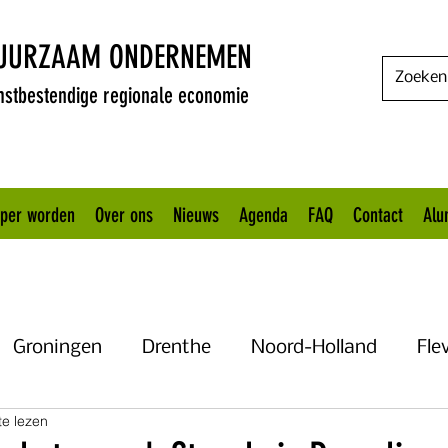
DUURZAAM ONDERNEMEN
stbestendige regionale economie
oper worden
Over ons
Nieuws
Agenda
FAQ
Contact
Alu
Groningen
Drenthe
Noord-Holland
Fle
te lezen
Uitgelicht
Gelderland
Het KANNN
Flevo