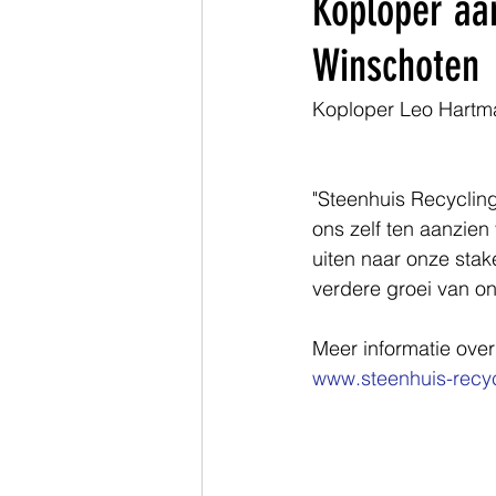
Koploper aa
Winschoten
Zuid-Holland
Koploper Leo Hartma
"Steenhuis Recyclin
ons zelf ten aanzien
uiten naar onze stak
verdere groei van onz
Meer informatie ove
www.steenhuis-recyc