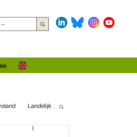
mni
voland
Landelijk
land + Overijssel