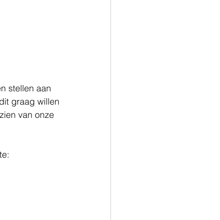
n stellen aan 
it graag willen 
nzien van onze 
e:  