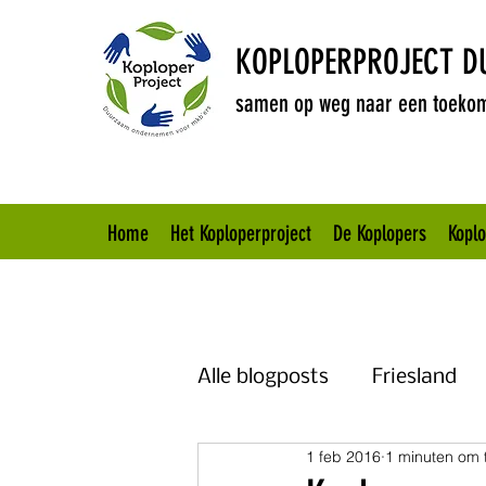
KOPLOPERPROJECT 
samen op weg naar een toekom
Home
Het Koploperproject
De Koplopers
Kopl
Alle blogposts
Friesland
1 feb 2016
1 minuten om 
Brabant
Overijssel