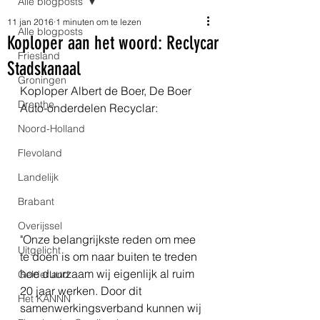
Alle blogposts
11 jan 2016
1 minuten om te lezen
Alle blogposts
Koploper aan het woord: Reclycar
Friesland
Stadskanaal
Groningen
Koploper Albert de Boer, De Boer 
Drenthe
Auto-onderdelen Recyclar: 
Noord-Holland
Flevoland
Landelijk
Brabant
Overijssel
"Onze belangrijkste reden om mee 
Uitgelicht
te doen is om naar buiten te treden 
hoe duurzaam wij eigenlijk al ruim 
Gelderland
20 jaar werken. Door dit 
Het KANNN
samenwerkingsverband kunnen wij 