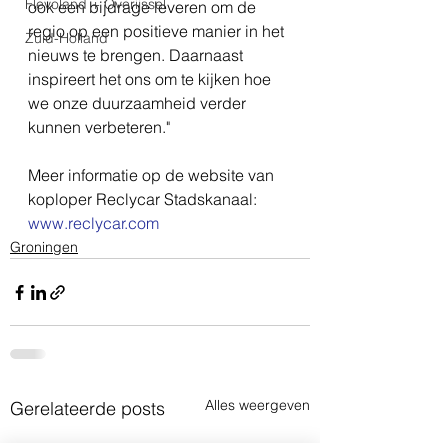
Flevoland + Overijssel
ook een bijdrage leveren om de 
regio op een positieve manier in het 
Zuid-Holland
nieuws te brengen. Daarnaast 
inspireert het ons om te kijken hoe 
we onze duurzaamheid verder 
kunnen verbeteren." 
Meer informatie op de website van 
koploper Reclycar Stadskanaal: 
www.reclycar.com
Groningen
Alles weergeven
Gerelateerde posts