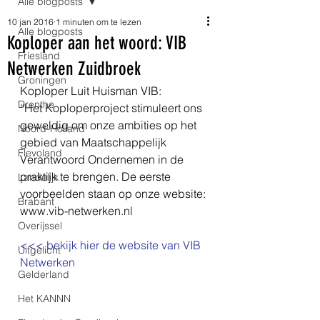
Alle blogposts
10 jan 2016
1 minuten om te lezen
Alle blogposts
Koploper aan het woord: VIB
Friesland
Netwerken Zuidbroek
Groningen
Koploper Luit Huisman VIB: 
Drenthe
“Het Koploperproject stimuleert ons 
geweldig om onze ambities op het 
Noord-Holland
gebied van Maatschappelijk 
Flevoland
Verantwoord Ondernemen in de 
praktijk te brengen. De eerste 
Landelijk
voorbeelden staan op onze website: 
Brabant
www.vib-netwerken.nl  
Overijssel
<<< bekijk hier de website van VIB 
Uitgelicht
Netwerken
Gelderland
Het KANNN