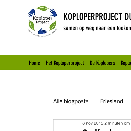
KOPLOPERPROJECT 
samen op weg naar een toekom
Home
Het Koploperproject
De Koplopers
Kopl
Alle blogposts
Friesland
6 nov 2015
2 minuten om 
Brabant
Overijssel