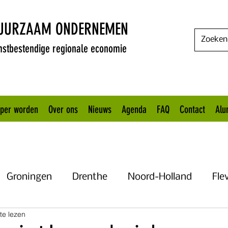
DUURZAAM ONDERNEMEN
stbestendige regionale economie
oper worden
Over ons
Nieuws
Agenda
FAQ
Contact
Alu
Groningen
Drenthe
Noord-Holland
Fle
te lezen
Uitgelicht
Gelderland
Het KANNN
Flevo