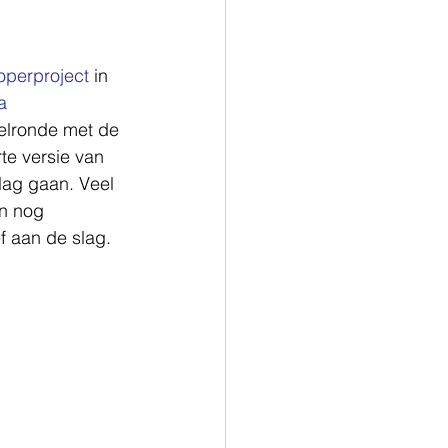
operproject
 in 
a 
elronde met de 
te versie van 
lag gaan. Veel 
n nog 
 aan de slag. 