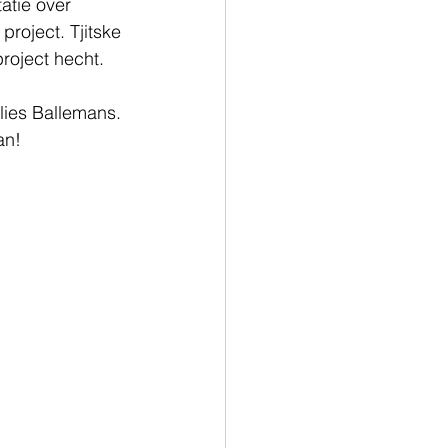
atie over 
oject. Tjitske 
roject hecht. 
lies Ballemans. 
an! 