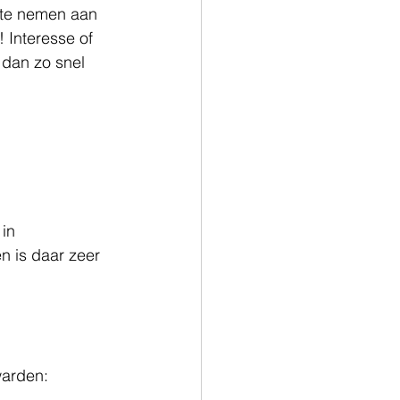
l te nemen aan 
 Interesse of 
 dan zo snel 
in 
 is daar zeer 
warden: 