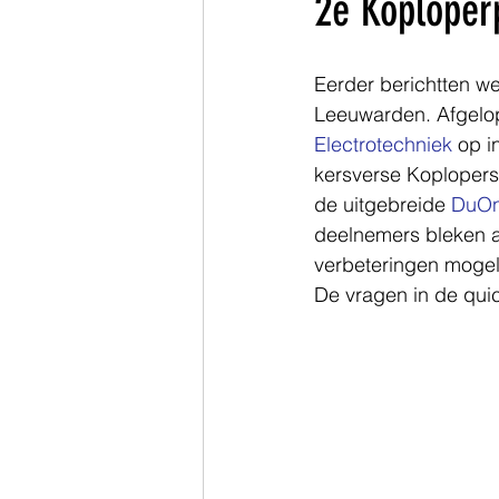
2e Koploper
Zuid-Holland
Eerder berichtten we
Leeuwarden. Afgelop
Electrotechniek
 op i
kersverse Koplopers
de uitgebreide 
DuOn
deelnemers bleken a
verbeteringen mogel
De vragen in de quic