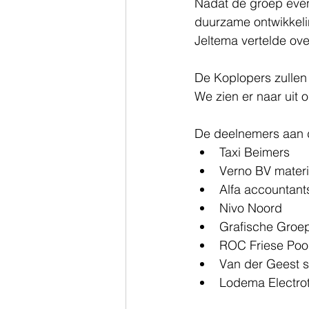
Nadat de groep even
duurzame ontwikkeli
Jeltema vertelde ove
De Koplopers zullen
We zien er naar uit
De deelnemers aan di
Taxi Beimers  
Verno BV materi
Alfa accountant
Nivo Noord  
Grafische Groe
ROC Friese Poor
Van der Geest sc
Lodema Electrot