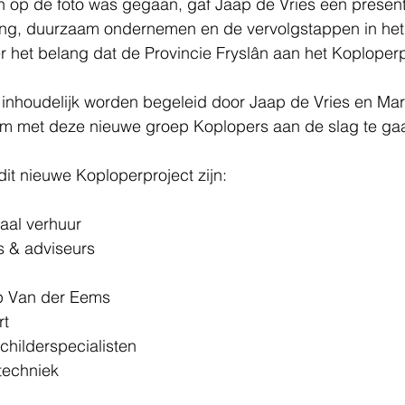
 op de foto was gegaan, gaf Jaap de Vries een present
ng, duurzaam ondernemen en de vervolgstappen in het pr
r het belang dat de Provincie Fryslân aan het Koploperp
 inhoudelijk worden begeleid door Jaap de Vries en Mar
 om met deze nieuwe groep Koplopers aan de slag te ga
t nieuwe Koploperproject zijn:  
aal verhuur  
s & adviseurs  
p Van der Eems  
t  
hilderspecialisten  
echniek  