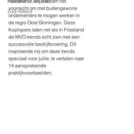
Nederland. Wij hebben het 
Flevoland + Overijssel
voorrecht om met buitengewone 
Zuid-Holland
ondernemers te mogen werken in 
de regio Oost Groningen. Deze 
Koplopers laten net als in Friesland 
de MVO-trends echt zien met een 
succesvolle bedrijfsvoering. Dit 
inspireerde mij om deze trends 
speciaal voor jullie, te vertalen naar 
14 aansprekende 
praktijkvoorbeelden. 