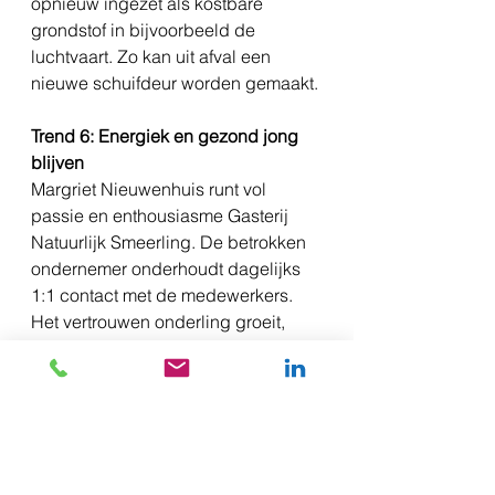
opnieuw ingezet als kostbare 
grondstof in bijvoorbeeld de 
luchtvaart. Zo kan uit afval een 
nieuwe schuifdeur worden gemaakt. 
Trend 6: Energiek en gezond jong 
blijven
Margriet Nieuwenhuis runt vol 
passie en enthousiasme Gasterij 
Natuurlijk Smeerling. De betrokken 
ondernemer onderhoudt dagelijks 
1:1 contact met de medewerkers. 
Het vertrouwen onderling groeit, 
gedragscodes en 
arbeidscontracten staan in de 
praktijk voor mensgerichte 
medewerkers die betekenisvol 
omgaan met de gasten. Dit 
Gastvrouwschap vertaalt zich in een 