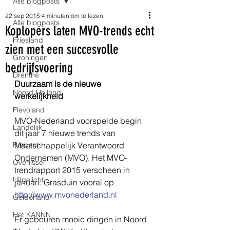
Alle blogposts
22 sep 2015
4 minuten om te lezen
Alle blogposts
Koplopers laten MVO-trends echt
Friesland
zien met een succesvolle
Groningen
bedrijfsvoering
Drenthe
Duurzaam is de nieuwe 
Noord-Holland
werkelijkheid
Flevoland
MVO-Nederland voorspelde begin 
Landelijk
dit jaar 7 nieuwe trends van 
Brabant
Maatschappelijk Verantwoord 
Ondernemen (MVO). Het MVO-
Overijssel
trendrapport 2015 verscheen in 
Uitgelicht
januari. Grasduin vooral op 
http://www.mvonederland.nl
Gelderland
Het KANNN
Er gebeuren mooie dingen in Noord 