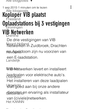
Alle blogposts
1 sep 2015
1 minuten om te lezen
Alle blogposts
Koploper VIB plaatst
Friesland
Oplaadstations bij 3 vestigingen
Groningen
VIB Netwerken
Drenthe
De drie vestigingen van VIB 
Noord-Holland
Netwerken in Zuidbroek, Drachten 
en Apeldoorn zijn nu voorzien van 
Flevoland
een E-laadstation.  
Landelijk
Brabant
VIB Netwerken levert en installeert 
laadpalen voor elektrische auto's. 
Overijssel
Het installeren van deze laadpalen 
Uitgelicht
sluit goed aan bij onze andere 
diensten en ervaring als installateur 
Gelderland
van (civiele)netwerken. 
Het KANNN