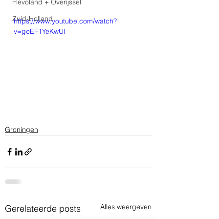
Flevoland + Overijssel
Zuid-Holland
https://www.youtube.com/watch?
v=geEF1YeKwUI
Groningen
Alles weergeven
Gerelateerde posts