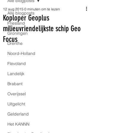
Alle blogposts
12 aug 2015
0 minuten om te lezen
Alle blogposts
Koploper Geoplus
Friesland
milieuvriendelijkste schip Geo
Groningen
Focus
Drenthe
Noord-Holland
Flevoland
Landelijk
Brabant
Overijssel
Uitgelicht
Gelderland
Het KANNN