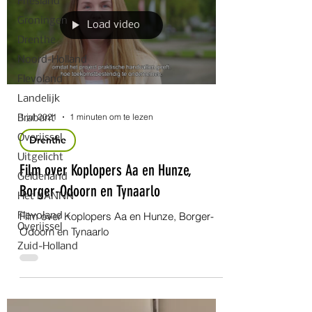
Friesland
Groningen
Load video
Drenthe
Noord-Holland
Flevoland
Landelijk
1 jul 2021
1 minuten om te lezen
Brabant
Overijssel
Drenthe
Uitgelicht
Film over Koplopers Aa en Hunze,
Gelderland
Borger-Odoorn en Tynaarlo
Het KANNN
Film over Koplopers Aa en Hunze, Borger-
Flevoland +
Overijssel
Odoorn en Tynaarlo
Zuid-Holland