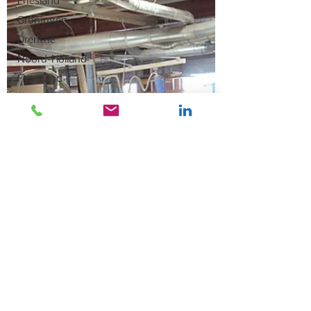
Friesland
Groningen
Drenthe
Noord-Holland
Flevoland
Landelijk
Brabant
Overijssel
Uitgelicht
Gelderland
Het KANNN
Flevoland +
Overijssel
Zuid-Holland