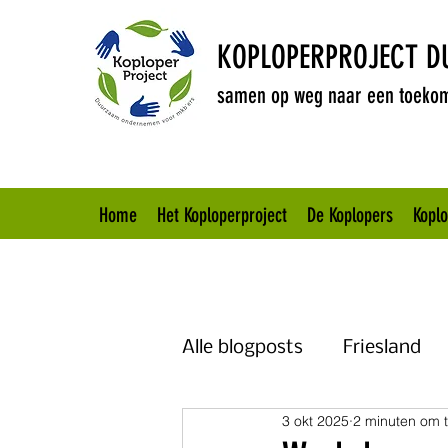
KOPLOPERPROJECT 
samen op weg naar een toekom
Home
Het Koploperproject
De Koplopers
Kopl
Alle blogposts
Friesland
3 okt 2025
2 minuten om t
Brabant
Overijssel