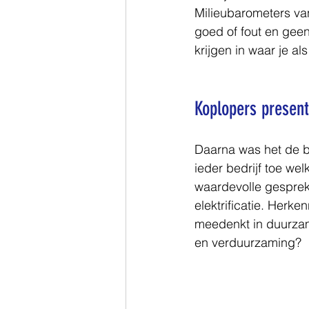
Milieubarometers va
goed of fout en geen
krijgen in waar je al
Koplopers presen
Daarna was het de be
ieder bedrijf toe we
waardevolle gesprek
elektrificatie. Herke
meedenkt in duurzame
en verduurzaming?