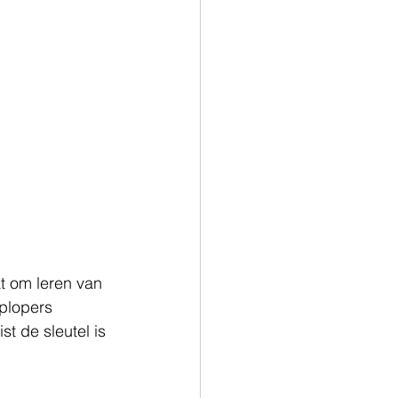
t om leren van 
plopers 
t de sleutel is 