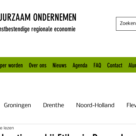
DUURZAAM ONDERNEMEN
stbestendige regionale economie
oper worden
Over ons
Nieuws
Agenda
FAQ
Contact
Alu
Groningen
Drenthe
Noord-Holland
Fle
e lezen
Uitgelicht
Gelderland
Het KANNN
Flevo