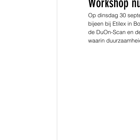
Workshop nu
Op dinsdag 30 sept
Zuid-Holland
bijeen bij Etilex i
de DuOn-Scan en de M
waarin duurzaamheid