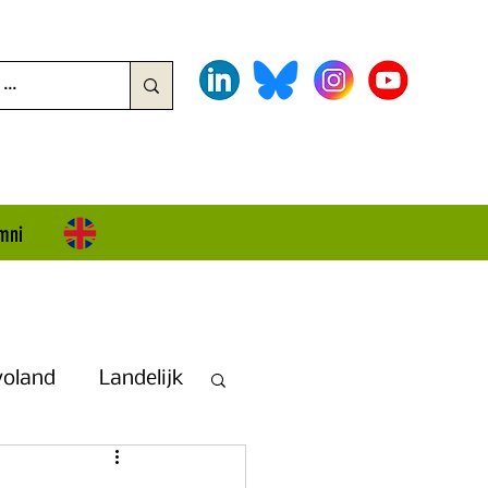
mni
voland
Landelijk
land + Overijssel