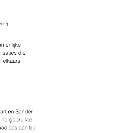
eting
amenlijke 
isaties die 
 elkaars 
Bart en Sander 
n hergebruikte 
adloos aan bij 