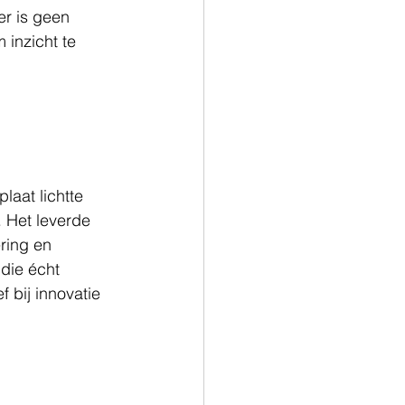
r is geen 
 inzicht te 
laat lichtte 
. Het leverde 
ring en 
 die écht 
bij innovatie 