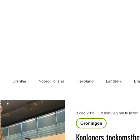
Drenthe
Noord-Holland
Flevoland
Landelijk
Bra
KANNN
Flevoland + Overijssel
Zuid-Holland
3 dec 2019
2 minuten om te lezen
Groningen
Koplopers toekomstb