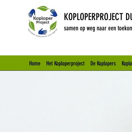
KOPLOPERPROJECT 
samen op weg naar een toekom
Home
Het Koploperproject
De Koplopers
Kopl