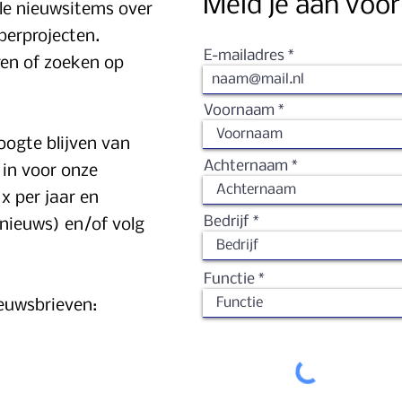
Meld je aan voor
lle nieuwsitems over
perprojecten.
E-mailadres
ren of zoeken op
Voornaam
oogte blijven van
Achternaam
n in voor onze
x per jaar en
Bedrijf
k nieuws) en/of volg
Functie
ieuwsbrieven: