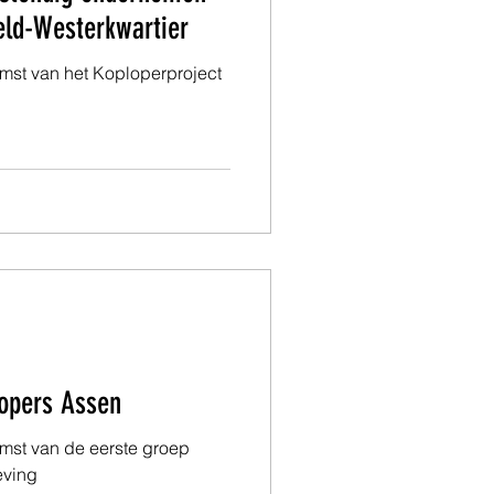
eld-Westerkwartier
omst van het Koploperproject
lopers Assen
omst van de eerste groep
eving