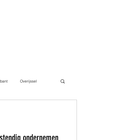
bant
Overijssel
estendig ondernemen